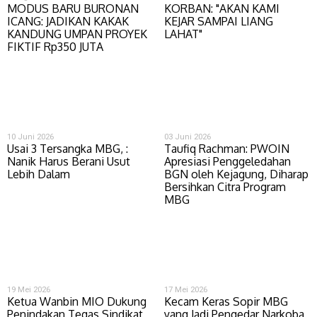
MODUS BARU BURONAN
KORBAN: "AKAN KAMI
ICANG: JADIKAN KAKAK
KEJAR SAMPAI LIANG
KANDUNG UMPAN PROYEK
LAHAT"
FIKTIF Rp350 JUTA
10 Juni 2026
03 Juni 2026
Usai 3 Tersangka MBG, :
Taufiq Rachman: PWOIN
Nanik Harus Berani Usut
Apresiasi Penggeledahan
Lebih Dalam
BGN oleh Kejagung, Diharap
Bersihkan Citra Program
MBG
19 Mei 2026
17 Mei 2026
Ketua Wanbin MIO Dukung
Kecam Keras Sopir MBG
Penindakan Tegas Sindikat
yang Jadi Pengedar Narkoba,