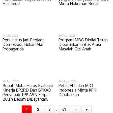
Haji Ilegal
Minta Hukuman Berat
04 Mei 2026
29 April 2026
Pers Harus Jadi Penjaga
Program MBG Dinilai Tetap
Demokrasi, Bukan Alat
Dibutuhkan untuk Atasi
Propaganda
Masalah Gizi Anak
20 April 2026
26 Maret 2026
Bupati Muba Harus Evaluasi
Petisi Ahli dan MIO
Kinerja BP2RD Dan BPKAD
Indonesia Minta KPK
Penyebab TPP ASN Empat
Dibubarkan
Bulan Belum DiBayarkan.
..
1
2
3
61
›
»