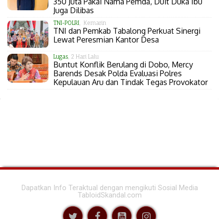
350 Juta Pakai Nama Pemda, Duit Duka Ibu
Juga Dilibas
TNI-POLRI
, Kemarin
TNI dan Pemkab Tabalong Perkuat Sinergi
Lewat Peresmian Kantor Desa
Lugas
, 2 Hari Lalu
Buntut Konflik Berulang di Dobo, Mercy
Barends Desak Polda Evaluasi Polres
Kepulauan Aru dan Tindak Tegas Provokator
Dapatkan Info Teraktual dengan mengikuti Sosial Media
TabloidSkandal.com