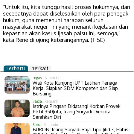
“Untuk itu, kita tunggu hasil proses hukumnya, dan
secepatnya dapat diselesaikan oleh para penegak
hukum, guna memenuhi harapan seluruh
masyarakat negeri ini yang menanti kejelasan dan
kepastian akan kasus ijasah palsu ini, semoga,”
kata Rene di ujung keterangannya. (HSE)
Terbaru
Terkait
Lugas
, 15 Jam Lalu
Wali Kota Kunjungi UPT Latihan Tenaga
Kerja, Siapkan SDM Kompeten dan Siap
Bersaing
Fakta
, Kemarin
Istrinya Pingsan Didatangi Korban Proyek
Fiktif 350Juta, Icang Suryadi Diminta
Serahkan Diri
Sorot
, Kemarin
BURON! Icang Suryadi Raja Tipu Jilid 3, Habisi