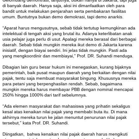
Gelombang demontrasi, lanjutnya, bukan hanya di Jakarta, tapi juga
di banyak daerah. Hanya saja, aksi ini dimanfaatkan oleh para
bandit untuk melakukan penjarahan serta pembakaran fasilitas
umum. Buntutnya bukan demo demokrasi, tapi demo anarkis.
“Aparat harus mengusutnya, sebab tidak tertutup kemungkinan ada
intelektual di tengah aksi yang brutal itu. Adanya keterlibatan anak
usia pelajar juga perlu di usut. Apalagi mereka berasal dari berbagai
daerah. Sebab tidak mungkin mereka ikut demo di Jakarta karena
inisiatif, dengan biayai sendiri. Ini jelas tidak mungkin. Pasti ada
yang mengkoordinir dan membiayai,” Prof. DR. Suhandi menduga.
Dibagian lain guru besar hukum ini menegaskan, kurang bijaknya
pemerintah, baik pusat maupun daerah yang berkaitan dengan nilai
pajak, tentu saja membuat masyarakat bingung. Khususnya mereka
para petani yang berpenghasilan rendah. Sebab, bagaimana
mungkin mereka harus membayar PBB dengan nominal mencapai
250% hingga 1000% dari tarif sebelumnya.
“Ada elemen masyarakat dan mahasiswa yang prihatin sekaligus
kesal atas kenaikan nilai pajak yang membabi buta itu. Di mana
akhirnya mereka turun ke jalan menuntut penurunan nilai pajak
tersebut,” kata Prof. DR. Suhandi.
Diingatkan, bahwa kenaikan nilai pajak daerah harus mengikuti