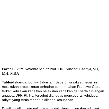
Pakar Hukum/Advokat Senior Prof. DR. Suhandi Cahaya, SH,
MH, MBA
Tabloidskandal.com
–
Jakarta ||
Sepertinya rakyat negeri ini
melakukan protes keras terhadap pemerintahan Prabowo-Gibran
terkait kebijakan kenaikan pajak dan kenaikan gaji serta tunjangan
anggota DPR-RI. Hal tersebut dianggap mencederai kehidupan
rakyat yang terus menerus dilanda kesusahan.
Demikian dikatakan pakar hukum sekaligus dosen dan advokat