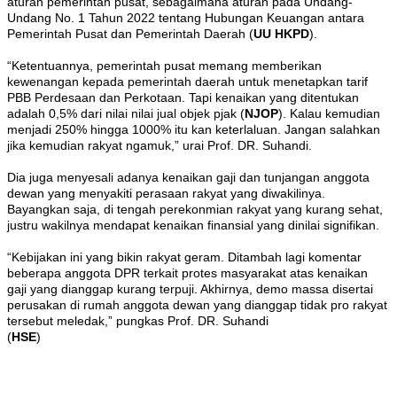
aturan pemerintah pusat, sebagaimana aturan pada Undang-
Undang No. 1 Tahun 2022 tentang Hubungan Keuangan antara
Pemerintah Pusat dan Pemerintah Daerah (
UU HKPD
).
“Ketentuannya, pemerintah pusat memang memberikan
kewenangan kepada pemerintah daerah untuk menetapkan tarif
PBB Perdesaan dan Perkotaan. Tapi kenaikan yang ditentukan
adalah 0,5% dari nilai nilai jual objek pjak (
NJOP
). Kalau kemudian
menjadi 250% hingga 1000% itu kan keterlaluan. Jangan salahkan
jika kemudian rakyat ngamuk,” urai Prof. DR. Suhandi.
Dia juga menyesali adanya kenaikan gaji dan tunjangan anggota
dewan yang menyakiti perasaan rakyat yang diwakilinya.
Bayangkan saja, di tengah perekonmian rakyat yang kurang sehat,
justru wakilnya mendapat kenaikan finansial yang dinilai signifikan.
“Kebijakan ini yang bikin rakyat geram. Ditambah lagi komentar
beberapa anggota DPR terkait protes masyarakat atas kenaikan
gaji yang dianggap kurang terpuji. Akhirnya, demo massa disertai
perusakan di rumah anggota dewan yang dianggap tidak pro rakyat
tersebut meledak,” pungkas Prof. DR. Suhandi
(
HSE
)