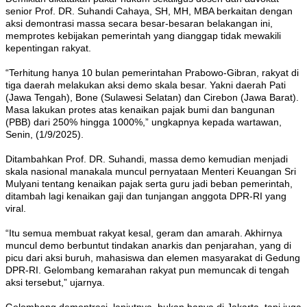
senior Prof. DR. Suhandi Cahaya, SH, MH, MBA berkaitan dengan
aksi demontrasi massa secara besar-besaran belakangan ini,
memprotes kebijakan pemerintah yang dianggap tidak mewakili
kepentingan rakyat.
“Terhitung hanya 10 bulan pemerintahan Prabowo-Gibran, rakyat di
tiga daerah melakukan aksi demo skala besar. Yakni daerah Pati
(Jawa Tengah), Bone (Sulawesi Selatan) dan Cirebon (Jawa Barat).
Masa lakukan protes atas kenaikan pajak bumi dan bangunan
(PBB) dari 250% hingga 1000%,” ungkapnya kepada wartawan,
Senin, (1/9/2025).
Ditambahkan Prof. DR. Suhandi, massa demo kemudian menjadi
skala nasional manakala muncul pernyataan Menteri Keuangan Sri
Mulyani tentang kenaikan pajak serta guru jadi beban pemerintah,
ditambah lagi kenaikan gaji dan tunjangan anggota DPR-RI yang
viral.
“Itu semua membuat rakyat kesal, geram dan amarah. Akhirnya
muncul demo berbuntut tindakan anarkis dan penjarahan, yang di
picu dari aksi buruh, mahasiswa dan elemen masyarakat di Gedung
DPR-RI. Gelombang kemarahan rakyat pun memuncak di tengah
aksi tersebut,” ujarnya.