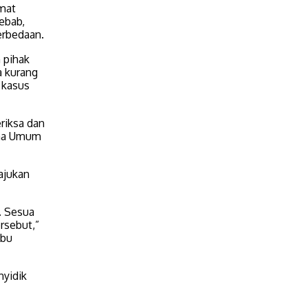
mat
ebab,
erbedaan.
 pihak
a kurang
 kasus
eriksa dan
dana Umum
ajukan
. Sesua
rsebut,”
abu
nyidik