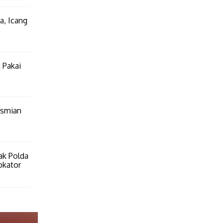
a, Icang
 Pakai
esmian
ak Polda
okator