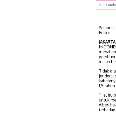
Putri Candr
Pelapor 
Editor :
JAKARTA 
INDONESI
menahan 
pembunuh
masih be
Tidak di
jenderal
kabanrny
1,5 tahun.
“Hal itu 
untuk me
diberi h
terhadap