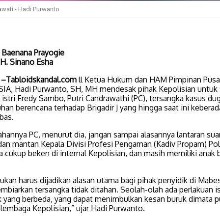
awati - Hadi Purwanto
:
Baenana Prayogie
H. Sinano Esha
–Tabloidskandal.com
ll Ketua Hukum dan HAM Pimpinan Pus
A, Hadi Purwanto, SH, MH mendesak pihak Kepolisian untuk 
istri Fredy Sambo, Putri Candrawathi (PC), tersangka kasus du
an berencana terhadap Brigadir J yang hingga saat ini kebera
bas.
tahannya PC, menurut dia, jangan sampai alasannya lantaran su
 dan mantan Kepala Divisi Profesi Pengaman (Kadiv Propam) Polr
a cukup beken di internal Kepolisian, dan masih memiliki anak
bukan harus dijadikan alasan utama bagi pihak penyidik di Mabes
mbiarkan tersangka tidak ditahan. Seolah-olah ada perlakuan 
ak yang berbeda, yang dapat menimbulkan kesan buruk dimata p
 lembaga Kepolisian,” ujar Hadi Purwanto.