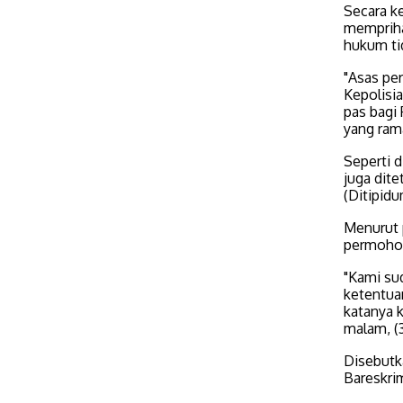
Secara k
mempriha
hukum tid
"Asas pe
Kepolisi
pas bagi 
yang ram
Seperti d
juga dit
(Ditipidu
Menurut 
permohona
"Kami su
ketentua
katanya 
malam, (
Disebutk
Bareskri