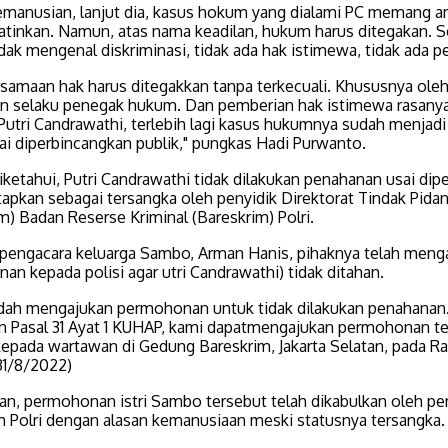
emanusian, lanjut dia, kasus hokum yang dialami PC memang a
tinkan. Namun, atas nama keadilan, hukum harus ditegakan. S
ak mengenal diskriminasi, tidak ada hak istimewa, tidak ada p
rsamaan hak harus ditegakkan tanpa terkecuali. Khususnya oleh
an selaku penegak hukum. Dan pemberian hak istimewa rasany
Putri Candrawathi, terlebih lagi kasus hukumnya sudah menjadi
ai diperbincangkan publik," pungkas Hadi Purwanto.
iketahui, Putri Candrawathi tidak dilakukan penahanan usai dip
etapkan sebagai tersangka oleh penyidik Direktorat Tindak Pi
m) Badan Reserse Kriminal (Bareskrim) Polri.
pengacara keluarga Sambo, Arman Hanis, pihaknya telah meng
n kepada polisi agar utri Candrawathi) tidak ditahan.
dah mengajukan permohonan untuk tidak dilakukan penahanan
n Pasal 31 Ayat 1 KUHAP, kami dapatmengajukan permohonan te
kepada wartawan di Gedung Bareskrim, Jakarta Selatan, pada R
31/8/2022)
an, permohonan istri Sambo tersebut telah dikabulkan oleh pe
m Polri dengan alasan kemanusiaan meski statusnya tersangka.