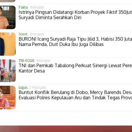
Fakta
, Kemarin
Istrinya Pingsan Didatangi Korban Proyek Fiktif 350Jut
Suryadi Diminta Serahkan Diri
Sorot
, Kemarin
BURON! Icang Suryadi Raja Tipu Jilid 3, Habisi 350 Juta
Nama Pemda, Duit Duka Ibu Juga Dilibas
TNI-POLRI
, Kemarin
TNI dan Pemkab Tabalong Perkuat Sinergi Lewat Per
Kantor Desa
Lugas
, 2 Hari Lalu
Buntut Konflik Berulang di Dobo, Mercy Barends Des
Evaluasi Polres Kepulauan Aru dan Tindak Tegas Prov