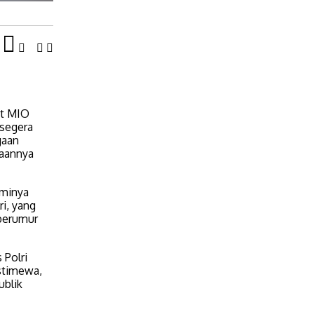
at MIO
segera
gaan
daannya
aminya
i, yang
 berumur
 Polri
istimewa,
ublik