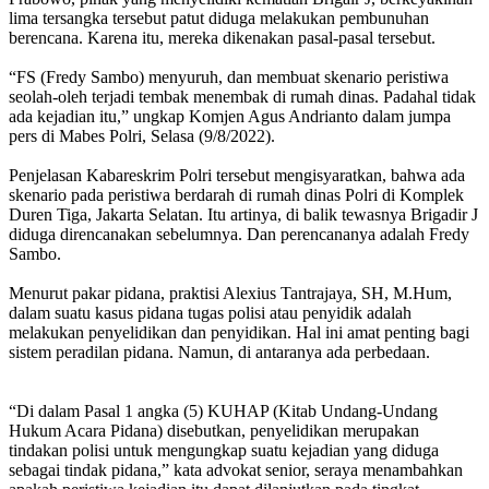
lima tersangka tersebut patut diduga melakukan pembunuhan
berencana. Karena itu, mereka dikenakan pasal-pasal tersebut.
“FS (Fredy Sambo) menyuruh, dan membuat skenario peristiwa
seolah-oleh terjadi tembak menembak di rumah dinas. Padahal tidak
ada kejadian itu,” ungkap Komjen Agus Andrianto dalam jumpa
pers di Mabes Polri, Selasa (9/8/2022).
Penjelasan Kabareskrim Polri tersebut mengisyaratkan, bahwa ada
skenario pada peristiwa berdarah di rumah dinas Polri di Komplek
Duren Tiga, Jakarta Selatan. Itu artinya, di balik tewasnya Brigadir J
diduga direncanakan sebelumnya. Dan perencananya adalah Fredy
Sambo.
Menurut pakar pidana, praktisi Alexius Tantrajaya, SH, M.Hum,
dalam suatu kasus pidana tugas polisi atau penyidik adalah
melakukan penyelidikan dan penyidikan. Hal ini amat penting bagi
sistem peradilan pidana. Namun, di antaranya ada perbedaan.
“Di dalam Pasal 1 angka (5) KUHAP (Kitab Undang-Undang
Hukum Acara Pidana) disebutkan, penyelidikan merupakan
tindakan polisi untuk mengungkap suatu kejadian yang diduga
sebagai tindak pidana,” kata advokat senior, seraya menambahkan