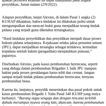
apakah peristiwa kejadian itu dapat dilanjutkan pada tingkat
penyidikan, Jumat malam (2/9/2022).
Adapun penyidikan, lanjut Alexius, di dalam Pasal 1 angka (2)
KUHAP dikatakan, bahwa tindakan ini dilakukan polisi untuk
mengumpulkan dan mencari bukti guna menjadikan terang tindak
pidana yang terjadi guna diketahui tersangkanya.
“Hasil tindakan penyelidikan dan penyidikan menjadi dasar proses
hukum pidana selanjutnya. Kejaksaan selaku jaksa penuntut umum
(JPU), dapat menjadikan tersangka sebagai terdakwa, kemudian
terpidana setelah hakim (pengadilan) menjatuhkan putusan,”
paparnya.
Disebutkan Alexius, pada kasus pembunuhan berencana, seperti
yang diduga dalam pembunuhan Brigadier J, baik JPU maupun
hakim pada proses persidangan harus teliti dan cermat. Jangan
sampai terjadi tindak pidana pembunuhan berencana, ternyata
pembunuhan biasa.
Karena itu, lanjutnya, penyidik menentukan dua pasal pokok untuk
kasus pembunuhan Brigadir J. Yaitu Pasal 340 KUHP yang isniya
berbunyi:
“Barang siapa sengaja dan dengan rencana terlebih
dahulu merampas nyawa orang lain, diancam, karena pembunuhan