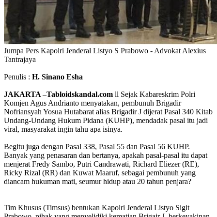
Jumpa Pers Kapolri Jenderal Listyo S Prabowo - Advokat Alexius
Tantrajaya
Penulis :
H. Sinano Esha
JAKARTA –Tabloidskandal.com
ll Sejak Kabareskrim Polri
Komjen Agus Andrianto menyatakan, pembunuh Brigadir
Nofriansyah Yosua Hutabarat alias Brigadir J dijerat Pasal 340 Kitab
Undang-Undang Hukum Pidana (KUHP), mendadak pasal itu jadi
viral, masyarakat ingin tahu apa isinya.
Begitu juga dengan Pasal 338, Pasal 55 dan Pasal 56 KUHP.
Banyak yang penasaran dan bertanya, apakah pasal-pasal itu dapat
menjerat Fredy Sambo, Putri Candrawati, Richard Eliezer (RE),
Ricky Rizal (RR) dan Kuwat Maaruf, sebagai pembunuh yang
diancam hukuman mati, seumur hidup atau 20 tahun penjara?
Tim Khusus (Timsus) bentukan Kapolri Jenderal Listyo Sigit
Prabowo, pihak yang menyelidiki kematian Brigair J, berkeyakinan