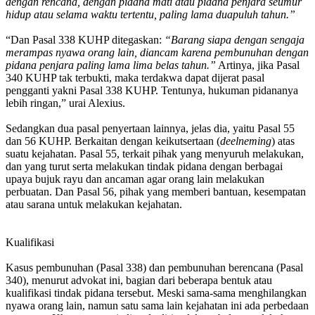
dengan rencana, dengan pidana mati atau pidana penjara seumur
hidup atau selama waktu tertentu, paling lama duapuluh tahun.”
“Dan Pasal 338 KUHP ditegaskan:
“Barang siapa dengan sengaja
merampas nyawa orang lain, diancam karena pembunuhan dengan
pidana penjara paling lama lima belas tahun.”
Artinya, jika Pasal
340 KUHP tak terbukti, maka terdakwa dapat dijerat pasal
pengganti yakni Pasal 338 KUHP. Tentunya, hukuman pidananya
lebih ringan,” urai Alexius.
Sedangkan dua pasal penyertaan lainnya, jelas dia, yaitu Pasal 55
dan 56 KUHP. Berkaitan dengan keikutsertaan (
deelneming
) atas
suatu kejahatan. Pasal 55, terkait pihak yang menyuruh melakukan,
dan yang turut serta melakukan tindak pidana dengan berbagai
upaya bujuk rayu dan ancaman agar orang lain melakukan
perbuatan. Dan Pasal 56, pihak yang memberi bantuan, kesempatan
atau sarana untuk melakukan kejahatan.
Kualifikasi
Kasus pembunuhan (Pasal 338) dan pembunuhan berencana (Pasal
340), menurut advokat ini, bagian dari beberapa bentuk atau
kualifikasi tindak pidana tersebut. Meski sama-sama menghilangkan
nyawa orang lain, namun satu sama lain kejahatan ini ada perbedaan