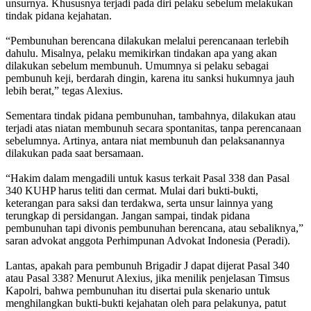
unsurnya. Khususnya terjadi pada diri pelaku sebelum melakukan
tindak pidana kejahatan.
“Pembunuhan berencana dilakukan melalui perencanaan terlebih
dahulu. Misalnya, pelaku memikirkan tindakan apa yang akan
dilakukan sebelum membunuh. Umumnya si pelaku sebagai
pembunuh keji, berdarah dingin, karena itu sanksi hukumnya jauh
lebih berat,” tegas Alexius.
Sementara tindak pidana pembunuhan, tambahnya, dilakukan atau
terjadi atas niatan membunuh secara spontanitas, tanpa perencanaan
sebelumnya. Artinya, antara niat membunuh dan pelaksanannya
dilakukan pada saat bersamaan.
“Hakim dalam mengadili untuk kasus terkait Pasal 338 dan Pasal
340 KUHP harus teliti dan cermat. Mulai dari bukti-bukti,
keterangan para saksi dan terdakwa, serta unsur lainnya yang
terungkap di persidangan. Jangan sampai, tindak pidana
pembunuhan tapi divonis pembunuhan berencana, atau sebaliknya,”
saran advokat anggota Perhimpunan Advokat Indonesia (Peradi).
Lantas, apakah para pembunuh Brigadir J dapat dijerat Pasal 340
atau Pasal 338? Menurut Alexius, jika menilik penjelasan Timsus
Kapolri, bahwa pembunuhan itu disertai pula skenario untuk
menghilangkan bukti-bukti kejahatan oleh para pelakunya, patut