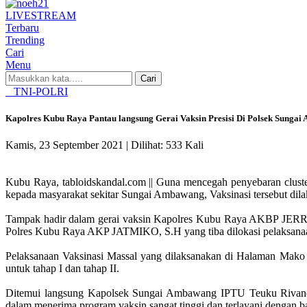
LIVE
STREAM
Terbaru
Trending
Cari
Menu
Cari
TNI-POLRI
Kapolres Kubu Raya Pantau langsung Gerai Vaksin Presisi Di Polsek Sunga
Kamis, 23 September 2021 |
Dilihat: 533 Kali
Kubu Raya, tabloidskandal.com || Guna mencegah penyebaran cluster
kepada masyarakat sekitar Sungai Ambawang, Vaksinasi tersebut d
Tampak hadir dalam gerai vaksin Kapolres Kubu Raya AKBP 
Polres Kubu Raya AKP JATMIKO, S.H yang tiba dilokasi pelaksanaa
Pelaksanaan Vaksinasi Massal yang dilaksanakan di Halaman Mako 
untuk tahap I dan tahap II.
Ditemui langsung Kapolsek Sungai Ambawang IPTU Teuku Rivanda I
dalam menerima program vaksin sangat tinggi dan terlayani dengan bai