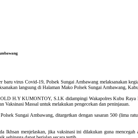
i Ambawang
 baru virus Covid-19, Polsek Sungai Ambawang melaksanakan kegiatan
ilaksanakan langsung di Halaman Mako Polsek Sungai Ambawang, Kab
JERROLD H.Y KUMONTOY, S.I.K didampingi Wakapolres Kubu Ray
n Vaksinasi Massal untuk melakukan pengecekan dan peninjauan.
Polsek Sungai Ambawang, ditargetkan dengan sasaran 500 (lima ratu
khsan menjelaskan, jika vaksinasi ini dilakukan guna mencegah ada
k sehingga dapat berjalan secara tertib.