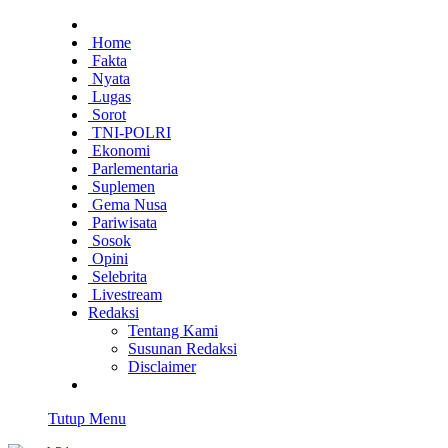
Home
Fakta
Nyata
Lugas
Sorot
TNI-POLRI
Ekonomi
Parlementaria
Suplemen
Gema Nusa
Pariwisata
Sosok
Opini
Selebrita
Livestream
Redaksi
Tentang Kami
Susunan Redaksi
Disclaimer
Tutup Menu