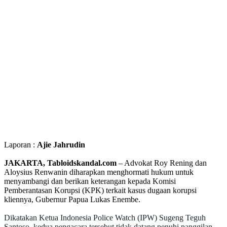
Laporan :
Ajie Jahrudin
JAKARTA, Tabloidskandal.com
– Advokat Roy Rening dan
Aloysius Renwanin diharapkan menghormati hukum untuk
menyambangi dan berikan keterangan kepada Komisi
Pemberantasan Korupsi (KPK) terkait kasus dugaan korupsi
kliennya, Gubernur Papua Lukas Enembe.
Dikatakan Ketua Indonesia Police Watch (IPW) Sugeng Teguh
Santoso, kedua pengacara tersebut tidak datang penuhi panggilan