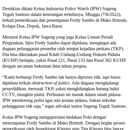
Demikian dikata Ketua Indonesia Police Watch (IPW) Sugeng
Teguh Santoso dalam keterangan tertulisnya, Minggu (7/8/2022),
terkait pemeriksaan dan penempatan Ferdy Sambo di Mako Brimob,
Kelapa Dua, Depok, Jawa Barat.
Menurut Ketua IPW Sugeng yang juga Ketua Umum Peradi
Pergerakan, Irjen Ferdy Sambo dapat dipidana, mengingat ada
dugaan pelanggaran prosedur olah tempat kejadian perkara (TKP).
Dia bisa dikenakan pasal Kitab Undang-Undang Hukum Pidana
(KUHP) berlapis, yakni Pasal 221, Pasal 233 dan Pasal 362 KUHP
dengan ancaman hukuman lima tahun penjara.
“Kami berharap Ferdy Sambo tak hanya diproses etik, tapi harus
dipidana terkait
obstruction of justice
. Ada dugaan menghalangi
penyelidikan, merusak TKP, yakni menghilangkan barang bukti
CCTV, mungkin pistol. Perbuatan ini masuk dalam ranah pidana.
IPW mendorong polisi agar ada jeratan pidana, bukan sekedar
pelanggaran etik saja,” tegas advokat senior Sugeng Teguh Santoso.
Ketua IPW Sugeng mengapresiasi tindakan Polri dengan
menempatan Ferdy Sambo di Mako Brimob. Dengan begitu proses
pemeriksaan oleh Inspektorat Khusus atau Tim Khusus bisa lancer.