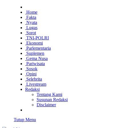
Home
Fakta
Nyata
Lugas
Sorot
TNI-POLRI
Ekonomi
Parlementaria
Suplemen
Gema Nusa
Pariwisata
Sosok
Opini
Selebrita
Livestream
Redaksi
Tentang Kami
Susunan Redaksi
Disclaimer
Tutup Menu