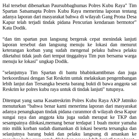
Hal tersebut dibenarkan Paursubbaghumas Polres Kubu Raya" Tim
Spartan Satsamapta Polres Kubu Raya memerima laporan tentang
adanya laporan dari masyarakat bahwa di wilayah Gang Prona Desa
Kapur telah terjadi tindak pidana Pencurian kendaraan bermotor”
Kata Dodik.
“dan tim spartan pun langsung bergerak cepat menindak lanjuti
laporan tersebut dan langsung menuju ke lokasi dan menurut
keterangan korban yang sudah mengenal pelaku bahwa pelaku
diketahui tidak jauh dari tempat tinggalnya Tim pun bersama warga
menuju ke lokasi" ungkap Dodik.
"selanjutnya Tim Spartan di bantu bhabinkamtibmas dan juga
berkoordinasi dengan Sat Reskrim untuk melakukan pengembangan
lebih lanjut dan Tersangka beserta barang bukti di bawa anggota sat
Reskrim ke polres kubu raya untuk di tindak lanjuti" tutupnya.
Ditempat yang sama Kasatreskrim Polres Kubu Raya AKP Jatmiko
menuturkan “bahwa benar kami menerima laporan dari masyarakat
adanya penangkapan tindak pidana curanmor di wilayah desa Kapur
sungai raya dan anggota kita juga sudah merapat ke TKP dan
sesampainya dilokasi,memang benar terdapat 1 buah motor yamaha
mio milik korban sudah diamankan di lokasi beserta tersangka dan
selanjutnya barang bukti dan pelaku langsung di amankan ke