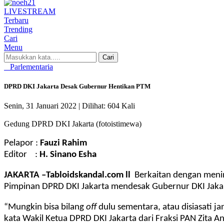
LIVE
STREAM
Terbaru
Trending
Cari
Menu
Cari
Parlementaria
DPRD DKI Jakarta Desak Gubernur Hentikan PTM
Senin, 31 Januari 2022 |
Dilihat: 604 Kali
Gedung DPRD DKI Jakarta (fotoistimewa)
Pelapor :
Fauzi Rahim
Editor :
H. Sinano Esha
JAKARTA –Tabloidskandal.com ll
Berkaitan dengan mening
Pimpinan DPRD DKI Jakarta mendesak Gubernur DKI Jaka
“Mungkin bisa bilang
off
dulu sementara, atau disiasati 
kata Wakil Ketua DPRD DKI Jakarta dari Fraksi PAN Zita 