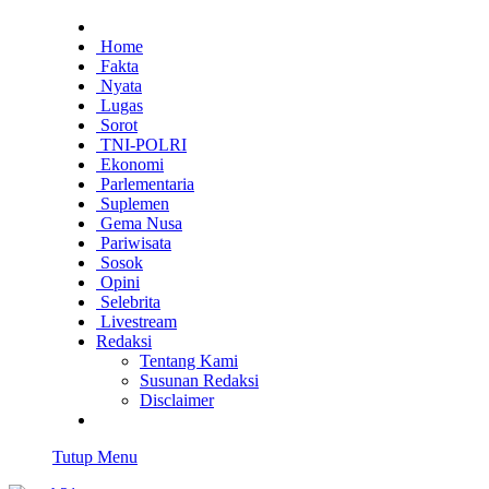
Home
Fakta
Nyata
Lugas
Sorot
TNI-POLRI
Ekonomi
Parlementaria
Suplemen
Gema Nusa
Pariwisata
Sosok
Opini
Selebrita
Livestream
Redaksi
Tentang Kami
Susunan Redaksi
Disclaimer
Tutup Menu