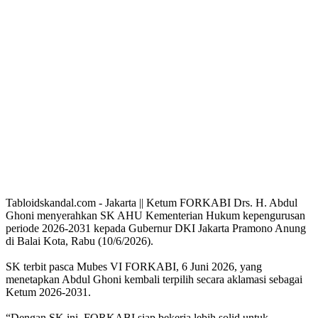
Tabloidskandal.com - Jakarta || Ketum FORKABI Drs. H. Abdul
Ghoni menyerahkan SK AHU Kementerian Hukum kepengurusan
periode 2026-2031 kepada Gubernur DKI Jakarta Pramono Anung
di Balai Kota, Rabu (10/6/2026).
SK terbit pasca Mubes VI FORKABI, 6 Juni 2026, yang
menetapkan Abdul Ghoni kembali terpilih secara aklamasi sebagai
Ketum 2026-2031.
“Dengan SK ini, FORKABI siap bekerja lebih solid untuk