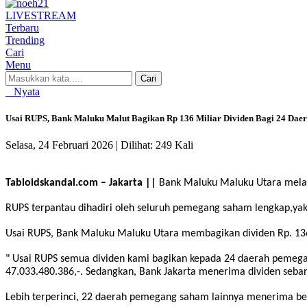
LIVE
STREAM
Terbaru
Trending
Cari
Menu
Cari
Nyata
Usai RUPS, Bank Maluku Malut Bagikan Rp 136 Miliar Dividen Bagi 24 Da
Selasa, 24 Februari 2026 |
Dilihat: 249 Kali
Tabloidskandal.com – Jakarta ||
Bank Maluku Maluku Utara melak
RUPS terpantau dihadiri oleh seluruh pemegang saham lengkap,yak
Usai RUPS, Bank Maluku Maluku Utara membagikan dividen Rp. 136
" Usai RUPS semua dividen kami bagikan kepada 24 daerah pemega
47.033.480.386,-. Sedangkan, Bank Jakarta menerima dividen sebany
Lebih terperinci, 22 daerah pemegang saham lainnya menerima besa