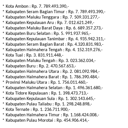
* Kota Ambon : Rp. 7. 789.493.390,-
* Kabupaten Seram Bagian Timur : Rp. 7. 789.493.390,-
* Kabupaten Maluku Tenggara : Rp. 7. 509.331.277,-
* Kabupaten Kepulauan Aru : Rp. 7. 012.621.249,-
* Kabupaten Maluku Barat Daya : Rp. 6. 689.357.273,-
* Kabupaten Buru Selatan : Rp. 5. 991.937.965,-
* Kabupaten Kepulauan Tanimbar : Rp. 4. 935.942.311,-
* Kabupaten Seram Bagian Barat : Rp. 4.320.831.983,-
* Kabupaten Halmahera Tengah : Rp. 4. 152.319.276,-
* Kota Tual : Rp. 3. 831.911.448,-
* Kabupaten Maluku Tengah : Rp. 3. 023.362.034,-
* Kabupaten Buru : Rp. 2. 470.567.653,-
* Kabupaten Halmahera Utara : Rp. 2. 081.092.984,-
* Kabupaten Halmahera Barat : Rp. 1. 786.390.484,-
* Provinsi Maluku Utara : Rp. 1. 756.011.460,-
* Kabupaten Halmahera Selatan : Rp. 1. 496.361.680,-
* Kota Tidore Kepulauan : Rp. 1. 398.473.713,-
* Kabupaten Kepulauan Sula : Rp. 1. 302.143.645,-
* Kabupaten Pulau Taliabu : Rp. 1. 298.248.898,-
* Kota Ternate : Rp. 1. 236.711.900,-
* Kabupaten Halmahera Timur : Rp. 1.168.424.008,-
* Kabupaten Pulau Morotai : Rp. 454.906.414,-