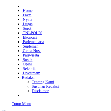
Home
Fakta
Nyata
Lugas
Sorot
TNI-POLRI
Ekonomi
Parlementaria
Suplemen
Gema Nusa
Pariwisata
Sosok
Opini
Selebrita
Livestream
Redaksi
Tentang Kami
Susunan Redaksi
Disclaimer
Tutup Menu