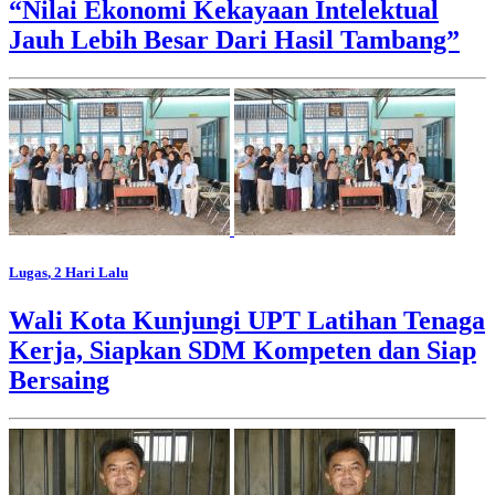
“Nilai Ekonomi Kekayaan Intelektual
Jauh Lebih Besar Dari Hasil Tambang”
Lugas
, 2 Hari Lalu
Wali Kota Kunjungi UPT Latihan Tenaga
Kerja, Siapkan SDM Kompeten dan Siap
Bersaing