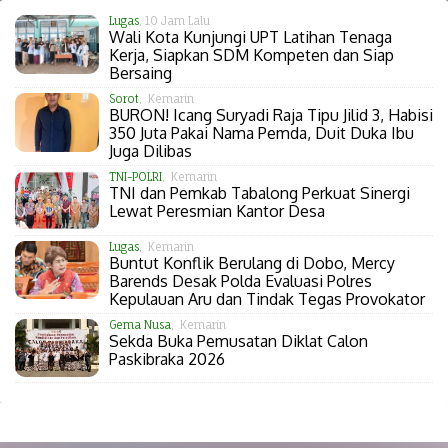
Lugas
, 10 Jam Lalu
Wali Kota Kunjungi UPT Latihan Tenaga
Kerja, Siapkan SDM Kompeten dan Siap
Bersaing
Sorot
, Kemarin
BURON! Icang Suryadi Raja Tipu Jilid 3, Habisi
350 Juta Pakai Nama Pemda, Duit Duka Ibu
Juga Dilibas
TNI-POLRI
, Kemarin
TNI dan Pemkab Tabalong Perkuat Sinergi
Lewat Peresmian Kantor Desa
Lugas
, Kemarin
Buntut Konflik Berulang di Dobo, Mercy
Barends Desak Polda Evaluasi Polres
Kepulauan Aru dan Tindak Tegas Provokator
Gema Nusa
, Kemarin
Sekda Buka Pemusatan Diklat Calon
Paskibraka 2026