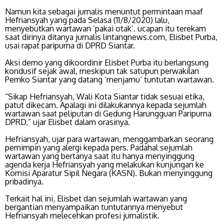
Namun kita sebagai jurnalis menuntut permintaan maaf
Hefriansyah yang pada Selasa (11/8/2020) lalu,
menyebutkan wartawan ‘pakai otak’. ucapan itu terekam
saat dirinya ditanya jurnalis lintangnews.com, Elisbet Purba,
usai rapat paripurna di DPRD Siantar.
Aksi demo yang dikoordinir Elisbet Purba itu berlangsung
kondusif sejak awal, meskipun tak satupun perwakilan
Pemko Siantar yang datang ‘menjamu’ tuntutan wartawan.
“Sikap Hefriansyah, Wali Kota Siantar tidak sesuai etika,
patut dikecam. Apalagi ini dilakukannya kepada sejumlah
wartawan saat peliputan di Gedung Harungguan Paripurna
DPRD,” ujar Elisbet dalam orasinya.
Hefriansyah, ujar para wartawan, menggambarkan seorang
pemimpin yang alergi kepada pers. Padahal sejumlah
wartawan yang bertanya saat itu hanya menyinggung
agenda kerja Hefriansyah yang melakukan kunjungan ke
Komisi Aparatur Sipil Negara (KASN). Bukan menyinggung
pribadinya.
Terkait hal ini, Elisbet dan sejumlah wartawan yang
bergantian menyampaikan tuntutannya menyebut
Hefriansyah melecehkan profesi jurnalistik.