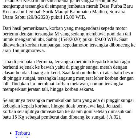
Tekab Sat Reskrim bersama keluarga tersangka selanjutnya
menjemput tersangka di simpang jembatan merah Desa Purba Baru
Kecamatan Lembah Sorik Marapi Kabupaten Madina, Sumatra
Utara Sabtu (29/8/2020) pukul 15.00 WIB.
Dari hasil pemeriksaan, korban yang mengendarai sepeda motor
bertemu dengan tersangka M yang sedang membawa goni dan tali
untuk mengambil ubi, Sabtu (15/8/2020) pukul 09.00 WIB. Saat
ditawarkan korban tumpangan sepedamotor, tersangka dibonceng ke
arah Tanjungmorawa.
Tiba di jembatan Permina, tersangka meminta kepada korban agar
berhenti sejenak ke bawah yaitu di pinggir sungai merah dengan
alasan hendak buang air kecil. Saat korban duduk di atas batu besar
di pinggir sungai, tersangka langsung menjerat leher korban dengan
tali. Tindakan itu membuat korban melawan, namun tersangka
memperkuat jeratan tali, hingga korban sekarat.
Selanjutnya tersangka memukulkan batu yang ada di pinggir sungai
kebagian kepala korban, hingga tidak bernyawa lagi. Jenazah
korban selanjutnya dimasukkan ke dalam goni setelah dimasukkan
batu 15 Kg sebagai pemberat dan dibuang ke sungai. ( A 02).
Terbaru