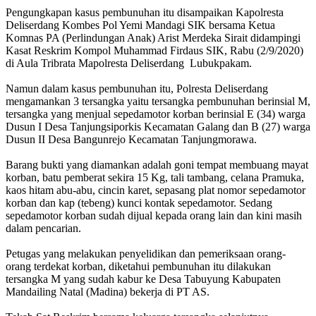
Pengungkapan kasus pembunuhan itu disampaikan Kapolresta
Deliserdang Kombes Pol Yemi Mandagi SIK bersama Ketua
Komnas PA (Perlindungan Anak) Arist Merdeka Sirait didampingi
Kasat Reskrim Kompol Muhammad Firdaus SIK, Rabu (2/9/2020)
di Aula Tribrata Mapolresta Deliserdang Lubukpakam.
Namun dalam kasus pembunuhan itu, Polresta Deliserdang
mengamankan 3 tersangka yaitu tersangka pembunuhan berinsial M,
tersangka yang menjual sepedamotor korban berinsial E (34) warga
Dusun I Desa Tanjungsiporkis Kecamatan Galang dan B (27) warga
Dusun II Desa Bangunrejo Kecamatan Tanjungmorawa.
Barang bukti yang diamankan adalah goni tempat membuang mayat
korban, batu pemberat sekira 15 Kg, tali tambang, celana Pramuka,
kaos hitam abu-abu, cincin karet, sepasang plat nomor sepedamotor
korban dan kap (tebeng) kunci kontak sepedamotor. Sedang
sepedamotor korban sudah dijual kepada orang lain dan kini masih
dalam pencarian.
Petugas yang melakukan penyelidikan dan pemeriksaan orang-
orang terdekat korban, diketahui pembunuhan itu dilakukan
tersangka M yang sudah kabur ke Desa Tabuyung Kabupaten
Mandailing Natal (Madina) bekerja di PT AS.