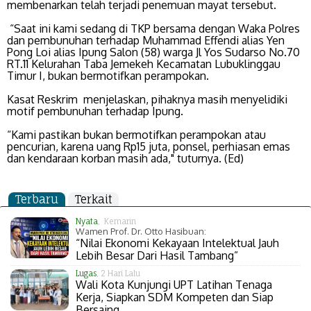
membenarkan telah terjadi penemuan mayat tersebut.
“Saat ini kami sedang di TKP bersama dengan Waka Polres
dan pembunuhan terhadap Muhammad Effendi alias Yen
Pong Loi alias Ipung Salon (58) warga Jl Yos Sudarso No.70
RT.11 Kelurahan Taba Jemekeh Kecamatan Lubuklinggau
Timur I, bukan bermotifkan perampokan.
Kasat Reskrim menjelaskan, pihaknya masih menyelidiki
motif pembunuhan terhadap Ipung.
“Kami pastikan bukan bermotifkan perampokan atau
pencurian, karena uang Rp15 juta, ponsel, perhiasan emas
dan kendaraan korban masih ada," tuturnya. (Ed)
Terbaru
Terkait
Nyata
, Kemarin
Wamen Prof. Dr. Otto Hasibuan:
“Nilai Ekonomi Kekayaan Intelektual Jauh
Lebih Besar Dari Hasil Tambang”
Lugas
, 2 Hari Lalu
Wali Kota Kunjungi UPT Latihan Tenaga
Kerja, Siapkan SDM Kompeten dan Siap
Bersaing