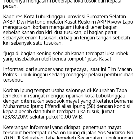
Tubuhnya mengalami beberapa luka tusuk dan kepala
pecah.
Kapolres Kota Lubuklinggau provinsi Sumatera Selatan
AKBP Dwi Hartono melalui Kasat Reskrim AKP Rivow Lapu
mengatakan, korban mengalami luka di leher bagian
sebelah kanan dan kiri dua tusukan, di bagian perut
sebanyak enam tusukan, di bagian lengan tangan sebelah
kiri sebanyak satu tusukan.
“Juga di bagian kening sebelah kanan terdapat luka robek
yang disebabkan oleh benda tumpul,” jelas Kasat.
Informasi dari sumber yang terpecaya, saat ini Tim Macan
Polres Lubuklinggau sedang mengejar pelaku pembunuhan
tersebut.
Korban Ipung tempat usaha salonnya di-Kelurahan Taba
Jemekeh ini sangat menggemparkan kota Lubuklinggau
dengan ditemukan sesosok mayat yang diketahui bernama
Muhammad Ipung Effendi alias Ipung (58) dengan kondisi
kepala pecah dan tubuh terdapat luka tusuk, Jumat
(23/8/2019) sekitar pukul 10.00 WIB.
Keterangan informasi yang didapat, penemuan mayat
tersebut bertempat di Salon Ipung di Jalan Yos Sudarso No.
70 RT 11 Kelurahan Taba Jemekeh Kecamatan Lubuklinggau