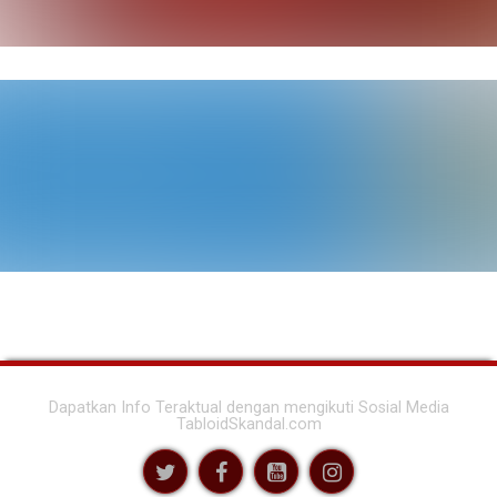
Dapatkan Info Teraktual dengan mengikuti Sosial Media
TabloidSkandal.com