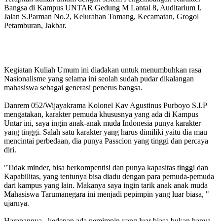
Bangsa di Kampus UNTAR Gedung M Lantai 8, Auditarium I,
Jalan S.Parman No.2, Kelurahan Tomang, Kecamatan, Grogol
Petamburan, Jakbar.
Kegiatan Kuliah Umum ini diadakan untuk menumbuhkan rasa
Nasionalisme yang selama ini seolah sudah pudar dikalangan
mahasiswa sebagai generasi penerus bangsa.
Danrem 052/Wijayakrama Kolonel Kav Agustinus Purboyo S.I.P
mengatakan, karakter pemuda khususnya yang ada di Kampus
Untar ini, saya ingin anak-anak muda Indonesia punya karakter
yang tinggi. Salah satu karakter yang harus dimiliki yaitu dia mau
mencintai perbedaan, dia punya Passcion yang tinggi dan percaya
diri.
"Tidak minder, bisa berkompentisi dan punya kapasitas tinggi dan
Kapabilitas, yang tentunya bisa diadu dengan para pemuda-pemuda
dari kampus yang lain. Makanya saya ingin tarik anak anak muda
Mahasiswa Tarumanegara ini menjadi pepimpin yang luar biasa, "
ujarnya.
Harapannya, kedepan ada pemimpin yang luar biasa bukan hanya