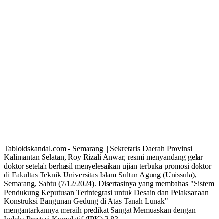
Tabloidskandal.com - Semarang || Sekretaris Daerah Provinsi
Kalimantan Selatan, Roy Rizali Anwar, resmi menyandang gelar
doktor setelah berhasil menyelesaikan ujian terbuka promosi doktor
di Fakultas Teknik Universitas Islam Sultan Agung (Unissula),
Semarang, Sabtu (7/12/2024). Disertasinya yang membahas "Sistem
Pendukung Keputusan Terintegrasi untuk Desain dan Pelaksanaan
Konstruksi Bangunan Gedung di Atas Tanah Lunak"
mengantarkannya meraih predikat Sangat Memuaskan dengan
Indeks Prestasi Kumulatif (IPK) 3,83.