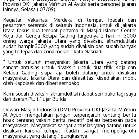
Provinsi DKI Jakarta Ma'mun Al Ayubi serta personel jajaran
lainnya, Selasa ( 07/09).
Kegiatan Vaksinasi Merdeka di tempat Ibadah dan
pesantren serentak di seluruh Indonesia, untuk di Jakarta
Utara fokus dua tempat pertama di Masjid Islamic Center
Koja dan Gereja Kelapa Gading targetnya 2 hari ini 3000
orang warga Jakarta Utara yang divaksin, alhamdullilah
sudah hampir 3000 yang sudah divaksin dan sudah banyak
yang terlepas dari zona merah.” kata Nasriadi.
” Untuk seluruh masyarakat Jakarta Utara yang datang
sangat antusias untuk divaksin untuk dua titik Koja dan
Kelapa Gading siapa aja boleh datang untuk divaksin
masyarakat Jakarta Utara dan difasilitasi disediakan mobil
oleh Kapolsek dan diberi sembako.
Kami sudah divaksin, alhamdullilah dapat sembako lagi saya
dari daerah Pluit.” ujar Bu Ida.
Dewan Masjid Indonsia (DMI) Provinsi DKI Jakarta Ma'mun
Al Ayubi mengatakan jangan terpengaruh tentang berita
hoax tentang vaksin berita negatif beliau berpesan pada
masyarakat. Masyarakat sangat antusias yang datang untuk
divaksin karena tempat Ibadah sangat mempengaruhi
masyarakat yang datang.” pungkasnya