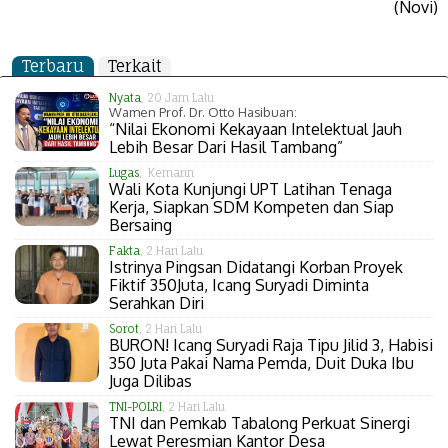
(Novi)
Terbaru
Terkait
Nyata
, 20 Jam Lalu
Wamen Prof. Dr. Otto Hasibuan:
“Nilai Ekonomi Kekayaan Intelektual Jauh
Lebih Besar Dari Hasil Tambang”
Lugas
, Kemarin
Wali Kota Kunjungi UPT Latihan Tenaga
Kerja, Siapkan SDM Kompeten dan Siap
Bersaing
Fakta
, 2 Hari Lalu
Istrinya Pingsan Didatangi Korban Proyek
Fiktif 350Juta, Icang Suryadi Diminta
Serahkan Diri
Sorot
, 2 Hari Lalu
BURON! Icang Suryadi Raja Tipu Jilid 3, Habisi
350 Juta Pakai Nama Pemda, Duit Duka Ibu
Juga Dilibas
TNI-POLRI
, 2 Hari Lalu
TNI dan Pemkab Tabalong Perkuat Sinergi
Lewat Peresmian Kantor Desa