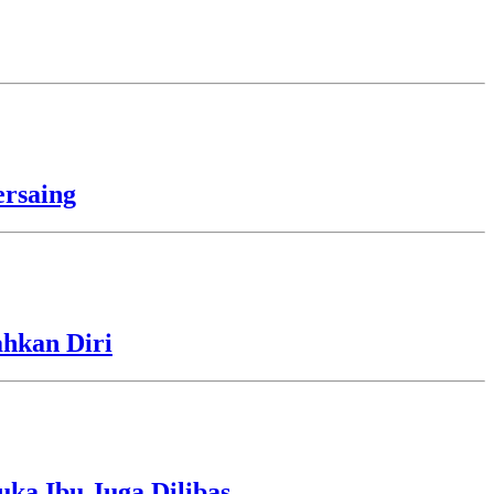
rsaing
ahkan Diri
uka Ibu Juga Dilibas