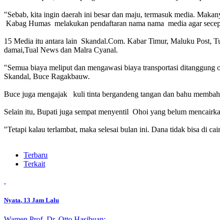
"Sebab, kita ingin daerah ini besar dan maju, termasuk media. Makany
Kabag Humas melakukan pendaftaran nama nama media agar secepa
15 Media itu antara lain Skandal.Com. Kabar Timur, Maluku Post,
damai,Tual News dan Malra Cyanal.
"Semua biaya meliput dan mengawasi biaya transportasi ditanggung 
Skandal, Buce Ragakbauw.
Buce juga mengajak kuli tinta bergandeng tangan dan bahu memba
Selain itu, Bupati juga sempat menyentil Ohoi yang belum mencairka
"Tetapi kalau terlambat, maka selesai bulan ini. Dana tidak bisa di ca
Terbaru
Terkait
Nyata
, 13 Jam Lalu
Wamen Prof. Dr. Otto Hasibuan: