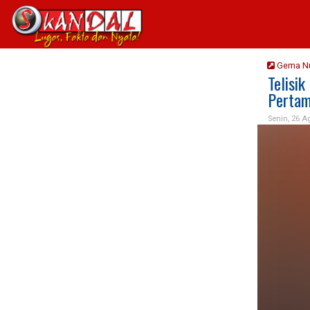
Gema N
Telisik
Pertami
Senin, 26 A