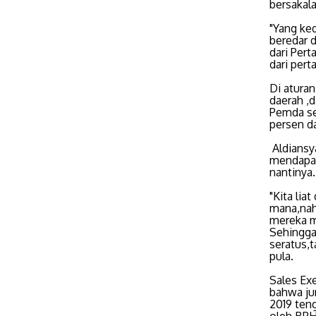
bersakal
"Yang ke
beredar 
dari Pert
dari pert
Di aturan
daerah ,
Pemda se
persen da
Aldiansy
mendapat
nantinya.
"Kita lia
mana,nah
mereka m
Sehingga
seratus,
pula.
Sales Ex
bahwa jum
2019 ten
oleh BPH