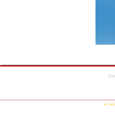
Dap
Reda