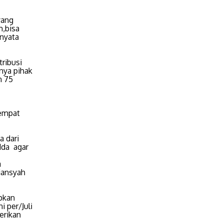
yang
m,bisa
rnyata
tribusi
nya pihak
n 75
tempat
a dari
dda agar
a
iansyah
pkan
 per/Juli
erikan