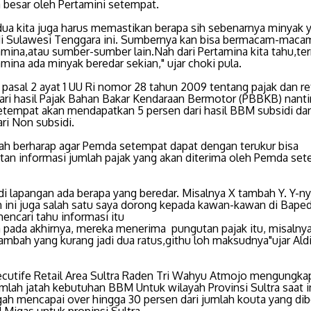
a besar oleh Pertamini setempat.
dua kita juga harus memastikan berapa sih sebenarnya minyak 
di Sulawesi Tenggara ini. Sumbernya kan bisa bermacam-maca
amina,atau sumber-sumber lain.Nah dari Pertamina kita tahu,te
amina ada minyak beredar sekian," ujar choki pula.
 pasal 2 ayat 1 UU Ri nomor 28 tahun 2009 tentang pajak dan re
dari hasil Pajak Bahan Bakar Kendaraan Bermotor (PBBKB) nanti
tempat akan mendapatkan 5 persen dari hasil BBM subsidi da
ri Non subsidi.
ah berharap agar Pemda setempat dapat dengan terukur bisa
an informasi jumlah pajak yang akan diterima oleh Pemda se
t di lapangan ada berapa yang beredar. Misalnya X tambah Y. Y-ny
 ini juga salah satu saya dorong kepada kawan-kawan di Bape
encari tahu informasi itu
 pada akhirnya, mereka menerima pungutan pajak itu, misalny
tambah yang kurang jadi dua ratus,githu loh maksudnya"ujar Ald
ecutife Retail Area Sultra Raden Tri Wahyu Atmojo mengungka
lah jatah kebutuhan BBM Untuk wilayah Provinsi Sultra saat ini
gah mencapai over hingga 30 persen dari jumlah kouta yang dib
 Migas untuk propinsi Sultra.