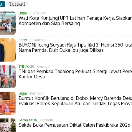
u
Terkait
Lugas
, 7 Jam Lalu
Wali Kota Kunjungi UPT Latihan Tenaga Kerja, Siapk
Kompeten dan Siap Bersaing
Sorot
, 22 Jam Lalu
BURON! Icang Suryadi Raja Tipu Jilid 3, Habisi 350 Juta
Nama Pemda, Duit Duka Ibu Juga Dilibas
TNI-POLRI
, Kemarin
TNI dan Pemkab Tabalong Perkuat Sinergi Lewat Per
Kantor Desa
Lugas
, Kemarin
Buntut Konflik Berulang di Dobo, Mercy Barends Des
Evaluasi Polres Kepulauan Aru dan Tindak Tegas Prov
Gema Nusa
, Kemarin
Sekda Buka Pemusatan Diklat Calon Paskibraka 2026