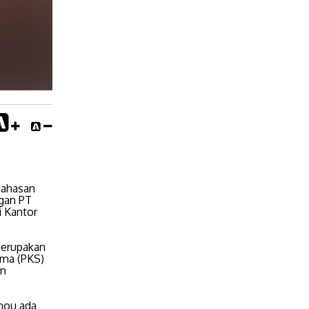
bahasan
ngan PT
i Kantor
merupakan
ama (PKS)
an
 mou ada