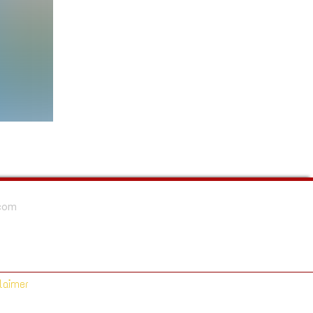
.com
laimer