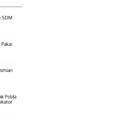
an SDM
 Pakai
esmian
ak Polda
okator