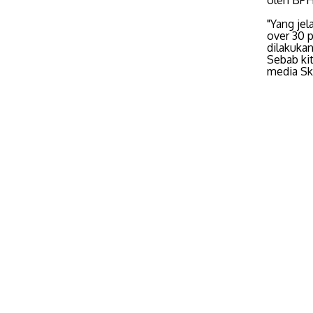
"Yang jel
over 30 
dilakukan
Sebab kit
media Sk