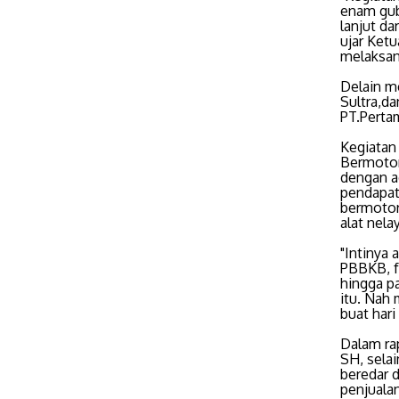
enam gub
lanjut da
ujar Ket
melaksan
Delain m
Sultra,d
PT.Perta
Kegiatan
Bermotor
dengan a
pendapat
bermotor
alat nela
"Intinya 
PBBKB, fa
hingga p
itu. Nah 
buat hari
Dalam ra
SH, sela
beredar d
penjualan