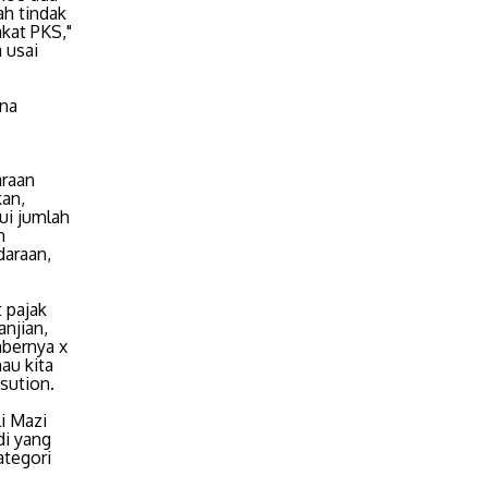
ah tindak
akat PKS,"
 usai
ina
araan
kan,
ui jumlah
n
daraan,
t pajak
anjian,
mbernya x
au kita
asution.
i Mazi
di yang
ategori