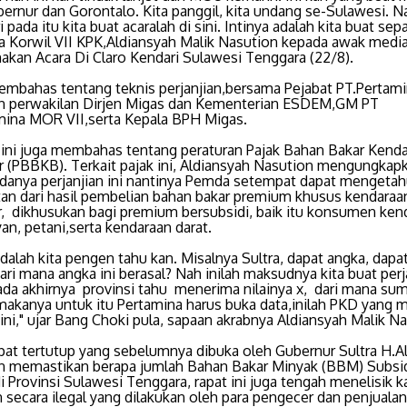
ernur dan Gorontalo. Kita panggil, kita undang se-Sulawesi. N
ri pada itu kita buat acaralah di sini. Intinya adalah kita buat sep
ua Korwil VII KPK,Aldiansyah Malik Nasution kepada awak media
akan Acara Di Claro Kendari Sulawesi Tenggara (22/8).
embahas tentang teknis perjanjian,bersama Pejabat PT.Pertam
an perwakilan Dirjen Migas dan Kementerian ESDEM,GM PT
mina MOR VII,serta Kepala BPH Migas.
 ini juga membahas tentang peraturan Pajak Bahan Bakar Kend
 (PBBKB). Terkait pajak ini, Aldiansyah Nasution mengungkap
danya perjanjian ini nantinya Pemda setempat dapat mengetah
an dari hasil pembelian bahan bakar premium khusus kendaraa
, dikhusukan bagi premium bersubsidi, baik itu konsumen ken
yan, petani,serta kendaraan darat.
adalah kita pengen tahu kan. Misalnya Sultra, dapat angka, dapa
ri mana angka ini berasal? Nah inilah maksudnya kita buat perj
ada akhirnya provinsi tahu menerima nilainya x, dari mana su
makanya untuk itu Pertamina harus buka data,inilah PKD yang m
 ini," ujar Bang Choki pula, sapaan akrabnya Aldiansyah Malik N
pat tertutup yang sebelumnya dibuka oleh Gubernur Sultra H.Al
in memastikan berapa jumlah Bahan Bakar Minyak (BBM) Subsi
i Provinsi Sulawesi Tenggara, rapat ini juga tengah menelisik k
 secara ilegal yang dilakukan oleh para pengecer dan penjualan