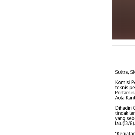
Sultra, S
Komisi P
teknis p
Pertamin
Aula Kan
Dihadiri
tindak l
yang seb
lalu(13/8)
"Kegiatan