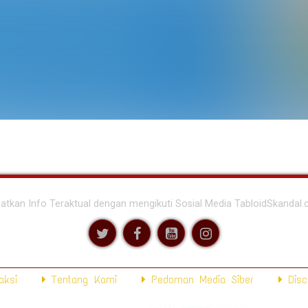
atkan Info Teraktual dengan mengikuti Sosial Media TabloidSkandal
ksi
Tentang Kami
Pedoman Media Siber
Disc