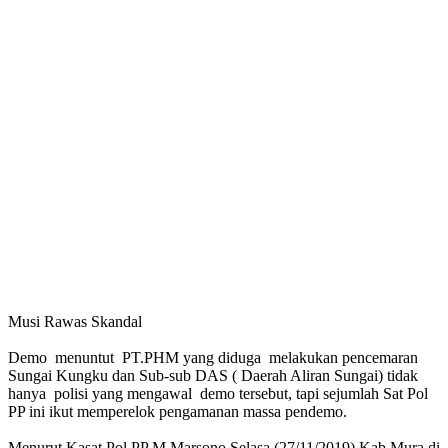
Musi Rawas Skandal
Demo menuntut PT.PHM yang diduga melakukan pencemaran
Sungai Kungku dan Sub-sub DAS ( Daerah Aliran Sungai) tidak
hanya polisi yang mengawal demo tersebut, tapi sejumlah Sat Pol
PP ini ikut memperelok pengamanan massa pendemo.
Menurut Kasat Pol PP M.Marsono Selasa (27/11/2019) Kab,Mura di