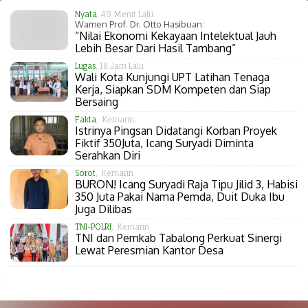
Nyata
, 49 Menit Lalu
Wamen Prof. Dr. Otto Hasibuan:
“Nilai Ekonomi Kekayaan Intelektual Jauh
Lebih Besar Dari Hasil Tambang”
Lugas
, 18 Jam Lalu
Wali Kota Kunjungi UPT Latihan Tenaga
Kerja, Siapkan SDM Kompeten dan Siap
Bersaing
Fakta
, Kemarin
Istrinya Pingsan Didatangi Korban Proyek
Fiktif 350Juta, Icang Suryadi Diminta
Serahkan Diri
Sorot
, Kemarin
BURON! Icang Suryadi Raja Tipu Jilid 3, Habisi
350 Juta Pakai Nama Pemda, Duit Duka Ibu
Juga Dilibas
TNI-POLRI
, Kemarin
TNI dan Pemkab Tabalong Perkuat Sinergi
Lewat Peresmian Kantor Desa