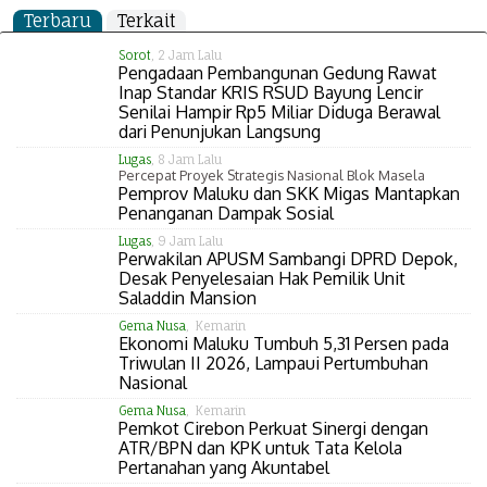
Terbaru
Terkait
Sorot
, 2 Jam Lalu
Pengadaan Pembangunan Gedung Rawat
Inap Standar KRIS RSUD Bayung Lencir
Senilai Hampir Rp5 Miliar Diduga Berawal
dari Penunjukan Langsung
Lugas
, 8 Jam Lalu
Percepat Proyek Strategis Nasional Blok Masela
Pemprov Maluku dan SKK Migas Mantapkan
Penanganan Dampak Sosial
Lugas
, 9 Jam Lalu
Perwakilan APUSM Sambangi DPRD Depok,
Desak Penyelesaian Hak Pemilik Unit
Saladdin Mansion
Gema Nusa
, Kemarin
Ekonomi Maluku Tumbuh 5,31 Persen pada
Triwulan II 2026, Lampaui Pertumbuhan
Nasional
Gema Nusa
, Kemarin
Pemkot Cirebon Perkuat Sinergi dengan
ATR/BPN dan KPK untuk Tata Kelola
Pertanahan yang Akuntabel