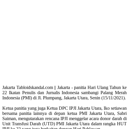
Jakarta Tabloidskandal.com || Jakarta - panitia Hari Ulang Tahun ke
22 Ikatan Penulis dan Jurnalis Indonesia sambangi Palang Merah
Indonesia (PMI) di Jl. Plumpang, Jakarta Utara, Senin (15/11/2021).
Ketua panitia yang juga Ketua DPC IPJI Jakarta Utara, Iko setiawan
bersama panitia lainnya di depan ketua PMI Jakarta Utara, Sabri
Saiman, mengutarakan rencana IPJI menggelar acara donor darah di
Unit Transfusi Darah (UTD) PMI Jakarta Utara dalam rangka HUT
IPJI ke 22 yang juga berkaitan dengan Hari Pahlawan.