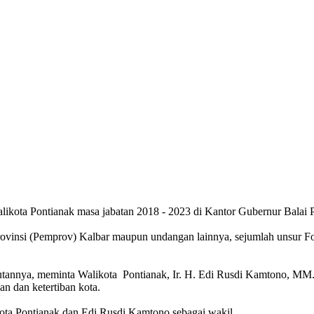
ikota Pontianak masa jabatan 2018 - 2023 di Kantor Gubernur Balai P
h provinsi (Pemprov) Kalbar maupun undangan lainnya, sejumlah unsu
tannya, meminta Walikota Pontianak, Ir. H. Edi Rusdi Kamtono, MM.
 dan ketertiban kota.
kota Pontianak dan Edi Rusdi Kamtono sebagai wakil.