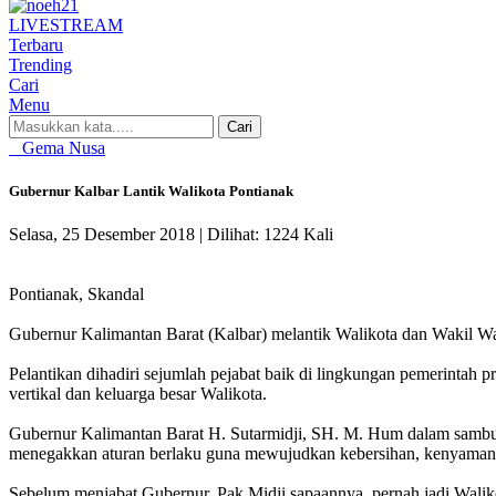
LIVE
STREAM
Terbaru
Trending
Cari
Menu
Cari
Gema Nusa
Gubernur Kalbar Lantik Walikota Pontianak
Selasa, 25 Desember 2018 |
Dilihat: 1224 Kali
Pontianak, Skandal
Gubernur Kalimantan Barat (Kalbar) melantik Walikota dan Wakil Wal
Pelantikan dihadiri sejumlah pejabat baik di lingkungan pemerinta
vertikal dan keluarga besar Walikota.
Gubernur Kalimantan Barat H. Sutarmidji, SH. M. Hum dalam sambu
menegakkan aturan berlaku guna mewujudkan kebersihan, kenyamanan
Sebelum menjabat Gubernur, Pak Midji sapaannya, pernah jadi Wali