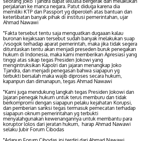
seorang Joko Tjandra dapat leluasa bergerak dan melakukan
perjalanan ke manca negara. Patut diduga karena dia
memiliki KTP dan Passport yg diperoleh atas bantuan dan
keterlibatan banyak pihak di institusi pemerintahan, ujar
Ahmad Nawawi
"Fakta tersebut tentu saja menguatkan dugaaan kalau
buronan kejaksaan tersebut sudah banyak melakukan suap
/vsogok terhadap aparat pemerintah, maka jika tidak segera
dituntaskan tentu akan menjadi preseden buruk penegakan
hukum di Indonesia, maka kami memberikan Apresiasi yang
tinggi atas sikap tegas Presiden Jokowi yang
mengintruksikan Kapolri dan jajaran menangkap Joko
Tjandra, dan menjadi penegasan bahwa siapapun yg
terbukti bersalah maka wajib diproses secara hukum,
kapanpun dan dimanapun, tegas Ahmad Nawawi
"Kami juga mendukung langkah tegas Presiden Jokowi dan
Jajaran penegak hukum untuk terus memburu dan tidak
berkompromi dengan siapapun pelaku kejahatan Korupsi,
dan pemberian sanksi tegas termasuk pemecatan terhadap
siapapun oknum pemerintahan yg terbukti
menyalahgunakan kewenangannya untuk membantu para
koruptor lolos dari jeratan hukum, harap Ahmad Nawawi
selaku Jubir Forum Cibodas
"Adapun Forum Cibodas ini terdiri dari Ahmad Nawawi