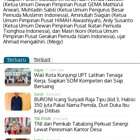
(Ketua Umum Dewan Pimpinan Pusat GEMA Mathla'ul
Anwar), Muhtadin Sabili (Ketua Umum Pengurus Besar
Pemuda Muslimin Indonesia), Aminullah Siagian (Ketua
Umum Pimpinan Pusat HIMAH Alwashliyah), Ardy Susanto
(Ketua Umum Dewan Pimpinan Pusat Ikatan Pemuda
Tionghoa Indonesia), dan Masri Ikoni (Ketua Umum
Pimpinan Pusat Gerakan Pemuda Islam Indonesia), ujar
Ahmad mengakhiri. (Megy)
Terbaru
Terkait
Lugas
, 9 Jam Lalu
Wali Kota Kunjungi UPT Latihan Tenaga
Kerja, Siapkan SDM Kompeten dan Siap
Bersaing
Sorot
, Kemarin
BURON! Icang Suryadi Raja Tipu Jilid 3, Habisi
350 Juta Pakai Nama Pemda, Duit Duka Ibu
Juga Dilibas
TNI-POLRI
, Kemarin
TNI dan Pemkab Tabalong Perkuat Sinergi
Lewat Peresmian Kantor Desa