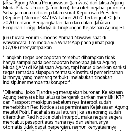
Jaksa Agung Muda Pengawasan (Jamwas) dan Jaksa Agung
Muda Pidana Umum (Jampidum) diisi oleh pejabat promosi.
Sebagaimana tertuang dalam surat Keputusan Presiden
(Keppres) Nomor 134/TPA Tahun 2020 tertanggal 30 Juli
2020 tentang Pengangkatan dari dan dalam Jabatan
Pimpinan Tinggi Madya di Lingkungan Kejaksaan Agung RI.
Juru bicara Forum Cibodas Ahmad Nawawi saat di
wawancarai tim media via WhatsApp pada Jumat pagi
(07/08) menyampaikan
"Langkah tegas pencopotan tersebut diharapkan tidak
hanya sampai pada pencopotan beberapa Jaksa Agung
Muda (JAM) di Kejaksaan Agung, tapi harus diberikan sanksi
tegas terhadap siapapun termasuk institusi pemerintahan
lainnnya, yang memang terbukti melakukan tindakan
indisipliner membantu koruptor".
"Diketahui Joko Tjandra yg merupakan buronan Kejaksaan
Agung ternyata bisa leluasa bergerak bahkan memiliki KTP
dan Passport meskipun sebelum nya Interpol sudah
menerbitkan Red Notice atas permintaan Kejaksaaan Agung
melalui Polri. Padahal sesuai aturan jika seseorang sudah
diterbitkan Red Notice oleh Interpol, maka negara segera
mencabut passport atas nama nya dan seharusnya
otomatis tidak dapat berpergian, namun kenyataannya