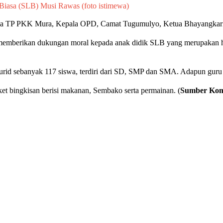
iasa (SLB) Musi Rawas (foto istimewa)
 Ketua TP PKK Mura, Kepala OPD, Camat Tugumulyo, Ketua Bhayangkari,
 memberikan dukungan moral kepada anak didik SLB yang merupakan har
urid sebanyak 117 siswa, terdiri dari SD, SMP dan SMA. Adapun guru
t bingkisan berisi makanan, Sembako serta permainan. (
Sumber Kom