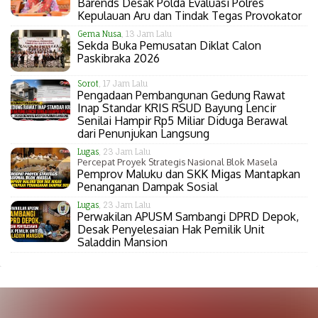
Barends Desak Polda Evaluasi Polres
Kepulauan Aru dan Tindak Tegas Provokator
Gema Nusa
, 13 Jam Lalu
Sekda Buka Pemusatan Diklat Calon
Paskibraka 2026
Sorot
, 17 Jam Lalu
Pengadaan Pembangunan Gedung Rawat
Inap Standar KRIS RSUD Bayung Lencir
Senilai Hampir Rp5 Miliar Diduga Berawal
dari Penunjukan Langsung
Lugas
, 23 Jam Lalu
Percepat Proyek Strategis Nasional Blok Masela
Pemprov Maluku dan SKK Migas Mantapkan
Penanganan Dampak Sosial
Lugas
, 23 Jam Lalu
Perwakilan APUSM Sambangi DPRD Depok,
Desak Penyelesaian Hak Pemilik Unit
Saladdin Mansion