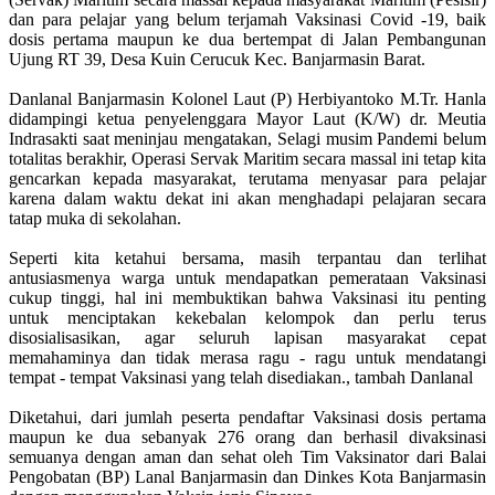
dan para pelajar yang belum terjamah Vaksinasi Covid -19, baik
dosis pertama maupun ke dua bertempat di Jalan Pembangunan
Ujung RT 39, Desa Kuin Cerucuk Kec. Banjarmasin Barat.
Danlanal Banjarmasin Kolonel Laut (P) Herbiyantoko M.Tr. Hanla
didampingi ketua penyelenggara Mayor Laut (K/W) dr. Meutia
Indrasakti saat meninjau mengatakan, Selagi musim Pandemi belum
totalitas berakhir, Operasi Servak Maritim secara massal ini tetap kita
gencarkan kepada masyarakat, terutama menyasar para pelajar
karena dalam waktu dekat ini akan menghadapi pelajaran secara
tatap muka di sekolahan.
Seperti kita ketahui bersama, masih terpantau dan terlihat
antusiasmenya warga untuk mendapatkan pemerataan Vaksinasi
cukup tinggi, hal ini membuktikan bahwa Vaksinasi itu penting
untuk menciptakan kekebalan kelompok dan perlu terus
disosialisasikan, agar seluruh lapisan masyarakat cepat
memahaminya dan tidak merasa ragu - ragu untuk mendatangi
tempat - tempat Vaksinasi yang telah disediakan., tambah Danlanal
Diketahui, dari jumlah peserta pendaftar Vaksinasi dosis pertama
maupun ke dua sebanyak 276 orang dan berhasil divaksinasi
semuanya dengan aman dan sehat oleh Tim Vaksinator dari Balai
Pengobatan (BP) Lanal Banjarmasin dan Dinkes Kota Banjarmasin