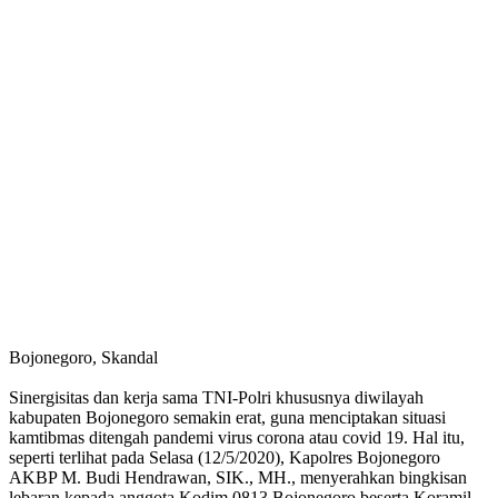
Bojonegoro, Skandal
Sinergisitas dan kerja sama TNI-Polri khususnya diwilayah
kabupaten Bojonegoro semakin erat, guna menciptakan situasi
kamtibmas ditengah pandemi virus corona atau covid 19. Hal itu,
seperti terlihat pada Selasa (12/5/2020), Kapolres Bojonegoro
AKBP M. Budi Hendrawan, SIK., MH., menyerahkan bingkisan
lebaran kepada anggota Kodim 0813 Bojonegoro beserta Koramil