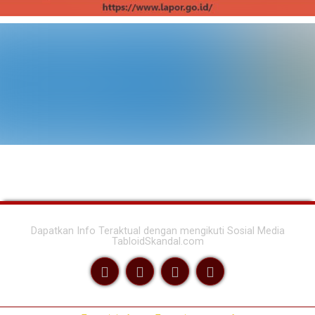
Dapatkan Info Teraktual dengan mengikuti Sosial Media
TabloidSkandal.com