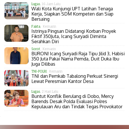
Lugas
, 16 Jam Lalu
Wali Kota Kunjungi UPT Latihan Tenaga
Kerja, Siapkan SDM Kompeten dan Siap
Bersaing
Fakta
, Kemarin
Istrinya Pingsan Didatangi Korban Proyek
Fiktif 350Juta, Icang Suryadi Diminta
Serahkan Diri
Sorot
, Kemarin
BURON! Icang Suryadi Raja Tipu Jilid 3, Habisi
350 Juta Pakai Nama Pemda, Duit Duka Ibu
Juga Dilibas
TNI-POLRI
, Kemarin
TNI dan Pemkab Tabalong Perkuat Sinergi
Lewat Peresmian Kantor Desa
Lugas
, 2 Hari Lalu
Buntut Konflik Berulang di Dobo, Mercy
Barends Desak Polda Evaluasi Polres
Kepulauan Aru dan Tindak Tegas Provokator