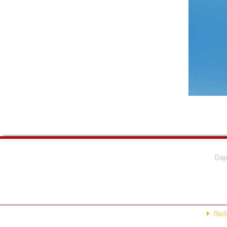
Dap
Reda