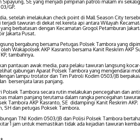
n Sipayung, SE yang menjadi pimpinan patroli malam ini sekali
 03/GP.
ia, setelah imelakukan check point di Mall Season City terseb
 terjadi tawuran di dekat rel kereta api antara Wilayah Kecama
yang berbatasan dengan Kecamatan Grogol Petamburan Jakart
r Jakarta Pusat.
ngsung bergabung bersama Petugas Polsek Tambora yang dipi
 oleh Wakapolsek AKP Kasranto bersama Kanit Reskrim AKP Su
KP, tambahnya.
kan pantauan awak media, para pelaku tawuran langsung kocar-
elihat gabungan Aparat Polsek Tambora yang mengendarai mob
dengan lampu trotator dan Tim Patroli Kodim 0503/JB berpakai
an bersenjata laras panjang.
ri Polsek Tambora secara rutin melakukan pencegahan dan anti
as malam panjang terutama dalam rangka pencegahan tawuran
ek Tambora AKP Kasranto, SE didampingi Kanit Reskrim AKP.
in, SH dan petugas Poksek Tambora.
abungan TNI Kodim 0503/JB dan Polisi Polsek Tambora bertaha
kitar 1 jam untuk memastikan tidak ada kejadian tawuran kemba
)*