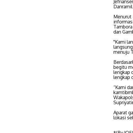
Jefrianse
Danramil
Menurut d
informasi
Tambora 
dan Gambi
"Kami la
langsung
menuju T
Berdasar
begitu m
lengkap 
lengkap d
“Kami da
kamtibmb
Wakapols
Supriyat
Aparat g
lokasi se
*(By.JOE