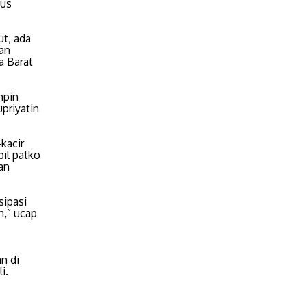
gus
ut, ada
tan
a Barat
mpin
priyatin
kacir
il patko
an
sipasi
,” ucap
n di
li.