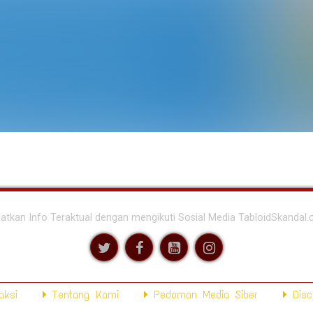
atkan Info Teraktual dengan mengikuti Sosial Media TabloidSkandal
ksi
Tentang Kami
Pedoman Media Siber
Disc