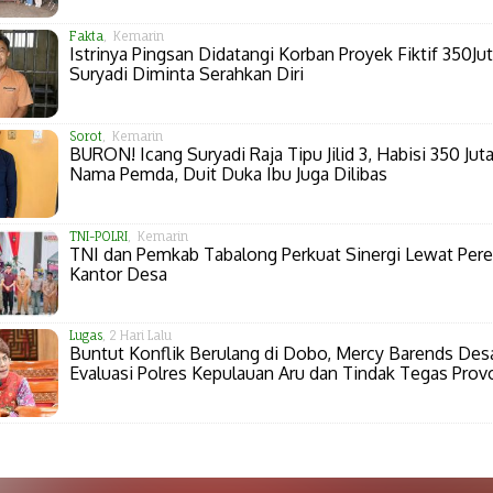
Fakta
, Kemarin
Istrinya Pingsan Didatangi Korban Proyek Fiktif 350Jut
Suryadi Diminta Serahkan Diri
Sorot
, Kemarin
BURON! Icang Suryadi Raja Tipu Jilid 3, Habisi 350 Juta
Nama Pemda, Duit Duka Ibu Juga Dilibas
TNI-POLRI
, Kemarin
TNI dan Pemkab Tabalong Perkuat Sinergi Lewat Per
Kantor Desa
Lugas
, 2 Hari Lalu
Buntut Konflik Berulang di Dobo, Mercy Barends Des
Evaluasi Polres Kepulauan Aru dan Tindak Tegas Prov