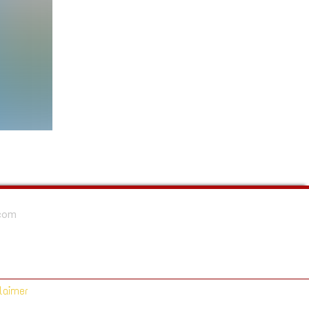
.com
laimer