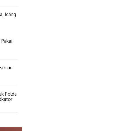
a, Icang
 Pakai
esmian
ak Polda
okator