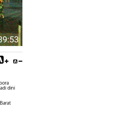
mbora
di dini
 Barat