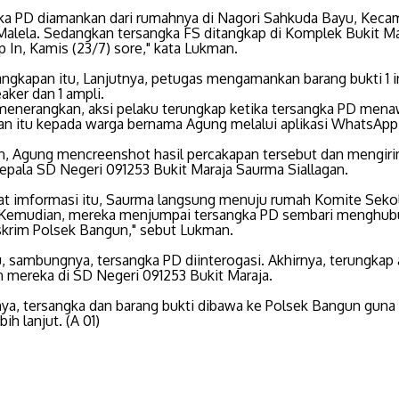
ka PD diamankan dari rumahnya di Nagori Sahkuda Bayu, Keca
alela. Sedangkan tersangka FS ditangkap di Komplek Bukit Ma
 In, Kamis (23/7) sore," kata Lukman.
angkapan itu, Lanjutnya, petugas mengamankan barang bukti 1 i
eaker dan 1 ampli.
enerangkan, aksi pelaku terungkap ketika tersangka PD men
rian itu kepada warga bernama Agung melalui aplikasi WhatsApp
, Agung mencreenshot hasil percakapan tersebut dan mengir
epala SD Negeri 091253 Bukit Maraja Saurma Siallagan.
t imformasi itu, Saurma langsung menuju rumah Komite Seko
Kemudian, mereka menjumpai tersangka PD sembari menghub
skrim Polsek Bangun," sebut Lukman.
u, sambungnya, tersangka PD diinterogasi. Akhirnya, terungkap 
n mereka di SD Negeri 091253 Bukit Maraja.
nya, tersangka dan barang bukti dibawa ke Polsek Bangun guna
ih lanjut. (A 01)