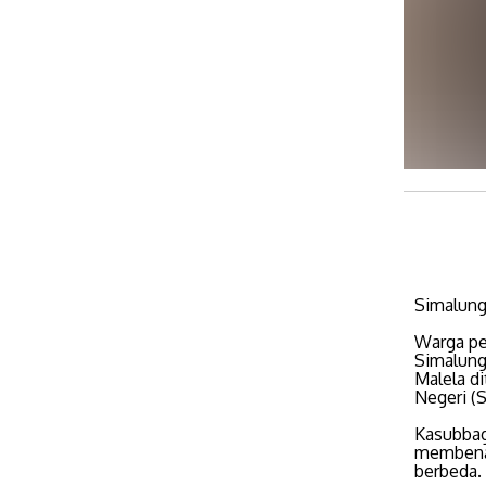
Simalung
Warga pe
Simalung
Malela d
Negeri (
Kasubbag
membenar
berbeda.