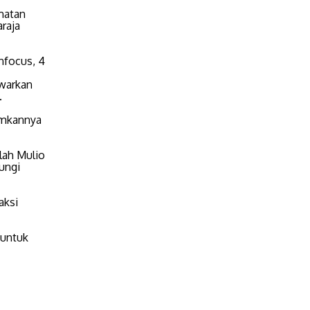
matan
raja
nfocus, 4
awarkan
.
imkannya
lah Mulio
ungi
aksi
 untuk