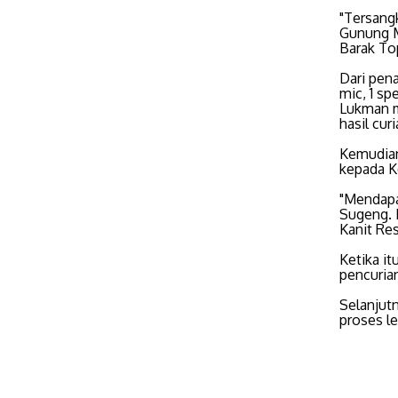
"Tersang
Gunung M
Barak Top
Dari pen
mic, 1 sp
Lukman m
hasil cu
Kemudian
kepada K
"Mendapa
Sugeng. 
Kanit Re
Ketika it
pencuria
Selanjut
proses leb