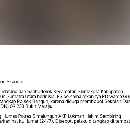
un,Skandal.
ndatang dari Saribudolok Kecamatan Silimakuta Kabupaten
un,Sumatra Utara berinisial FS bersama rekannya PD warga G
itangkap Polsek Bangun, karena diduga membobol Sekolah Das
SDN) 091253 Bukit Maraja.
 Humas Polres Simalungun AKP Lukman Hakim Sembiring
kan hal itu, Jumat (24/7). Disebut, pelaku ditangkap di tempa