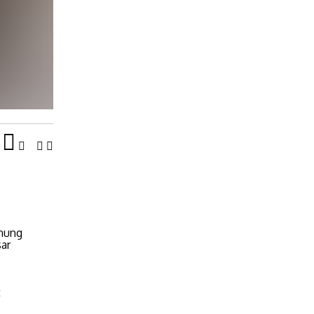
unung
ar
t