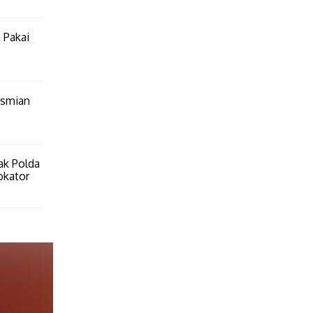
 Pakai
esmian
ak Polda
okator