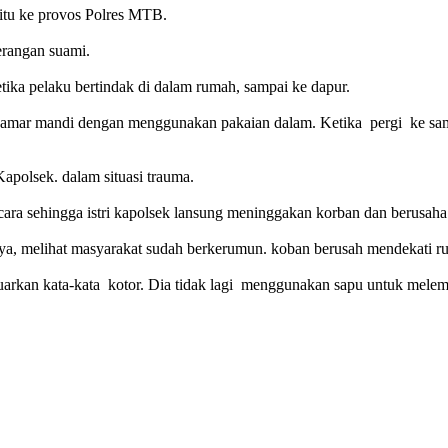
 itu ke provos Polres MTB.
erangan suami.
ika pelaku bertindak di dalam rumah, sampai ke dapur.
 kamar mandi dengan menggunakan pakaian dalam. Ketika pergi ke sam
apolsek. dalam situasi trauma.
icara sehingga istri kapolsek lansung meninggakan korban dan berusah
hnya, melihat masyarakat sudah berkerumun. koban berusah mendekati r
uarkan kata-kata kotor. Dia tidak lagi menggunakan sapu untuk melemp