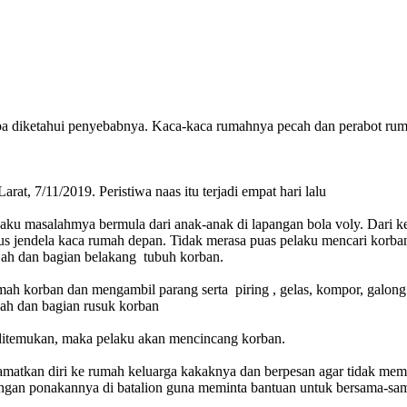
pa diketahui penyebabnya. Kaca-kaca rumahnya pecah dan perabot rum
at, 7/11/2019. Peristiwa naas itu terjadi empat hari lalu
u masalahmya bermula dari anak-anak di lapangan bola voly. Dari kej
s jendela kaca rumah depan. Tidak merasa puas pelaku mencari kor
ah dan bagian belakang tubuh korban.
umah korban dan mengambil parang serta piring , gelas, kompor, galon
jah dan bagian rusuk korban
ditemukan, maka pelaku akan mencincang korban.
matkan diri ke rumah keluarga kakaknya dan berpesan agar tidak mem
ngan ponakannya di batalion guna meminta bantuan untuk bersama-sama