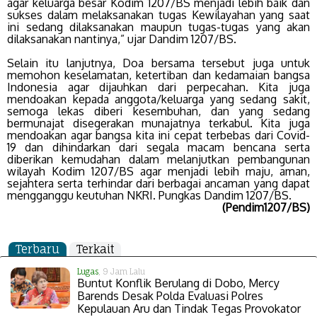
agar keluarga besar Kodim 1207/BS menjadi lebih baik dan
sukses dalam melaksanakan tugas Kewilayahan yang saat
ini sedang dilaksanakan maupun tugas-tugas yang akan
dilaksanakan nantinya,” ujar Dandim 1207/BS.
Selain itu lanjutnya, Doa bersama tersebut juga untuk
memohon keselamatan, ketertiban dan kedamaian bangsa
Indonesia agar dijauhkan dari perpecahan. Kita juga
mendoakan kepada anggota/keluarga yang sedang sakit,
semoga lekas diberi kesembuhan, dan yang sedang
bermunajat disegerakan munajatnya terkabul. Kita juga
mendoakan agar bangsa kita ini cepat terbebas dari Covid-
19 dan dihindarkan dari segala macam bencana serta
diberikan kemudahan dalam melanjutkan pembangunan
wilayah Kodim 1207/BS agar menjadi lebih maju, aman,
sejahtera serta terhindar dari berbagai ancaman yang dapat
mengganggu keutuhan NKRI. Pungkas Dandim 1207/BS.
(Pendim1207/BS)
Terbaru
Terkait
Lugas
, 9 Jam Lalu
Buntut Konflik Berulang di Dobo, Mercy
Barends Desak Polda Evaluasi Polres
Kepulauan Aru dan Tindak Tegas Provokator