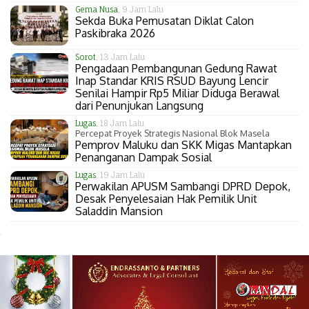
Gema Nusa
, 9 Jam Lalu
Sekda Buka Pemusatan Diklat Calon
Paskibraka 2026
Sorot
, 13 Jam Lalu
Pengadaan Pembangunan Gedung Rawat
Inap Standar KRIS RSUD Bayung Lencir
Senilai Hampir Rp5 Miliar Diduga Berawal
dari Penunjukan Langsung
Lugas
, 18 Jam Lalu
Percepat Proyek Strategis Nasional Blok Masela
Pemprov Maluku dan SKK Migas Mantapkan
Penanganan Dampak Sosial
Lugas
, 19 Jam Lalu
Perwakilan APUSM Sambangi DPRD Depok,
Desak Penyelesaian Hak Pemilik Unit
Saladdin Mansion