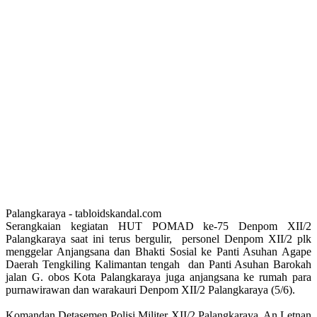
Palangkaraya - tabloidskandal.com
Serangkaian kegiatan HUT POMAD ke-75 Denpom XII/2
Palangkaraya saat ini terus bergulir, personel Denpom XII/2 plk
menggelar Anjangsana dan Bhakti Sosial ke Panti Asuhan Agape
Daerah Tengkiling Kalimantan tengah dan Panti Asuhan Barokah
jalan G. obos Kota Palangkaraya juga anjangsana ke rumah para
purnawirawan dan warakauri Denpom XII/2 Palangkaraya (5/6).
Komandan Detasemen Polisi Militer XII/2 Palangkaraya, An Letnan