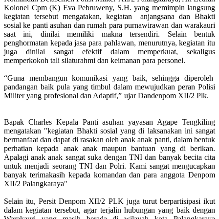
Kolonel Cpm (K) Eva Pebruweny, S.H. yang memimpin langsung
kegiatan tersebut mengatakan, kegiatan anjangsana dan Bhakti
sosial ke panti asuhan dan rumah para purnawirawan dan warakauri
saat ini, dinilai memiliki makna tersendiri. Selain bentuk
penghormatan kepada jasa para pahlawan, menurutnya, kegiatan itu
juga dinilai sangat efektif dalam memperkuat, sekaligus
memperkokoh tali silaturahmi dan keimanan para personel.
“Guna membangun komunikasi yang baik, sehingga diperoleh
pandangan baik pula yang timbul dalam mewujudkan peran Polisi
Militer yang profesional dan Adaptif,” ujar Dandenpom XII/2 Plk.
Bapak Charles Kepala Panti asuhan yayasan Agape Tengkiling
mengatakan "kegiatan Bhakti sosial yang di laksanakan ini sangat
bermanfaat dan dapat di rasakan oleh anak anak panti, dalam bentuk
perhatian kepada anak anak maupun bantuan yang di berikan.
Apalagi anak anak sangat suka dengan TNI dan banyak becita cita
untuk menjadi seorang TNI dan Polri. Kami sangat mengucapkan
banyak terimakasih kepada komandan dan para anggota Denpom
XII/2 Palangkaraya"
Selain itu, Persit Denpom XII/2 PLK juga turut berpartisipasi ikut
dalam kegiatan tersebut, agar terjalin hubungan yang baik dengan
Warakauri yang masih berada di wilayah kota Palangkaraya