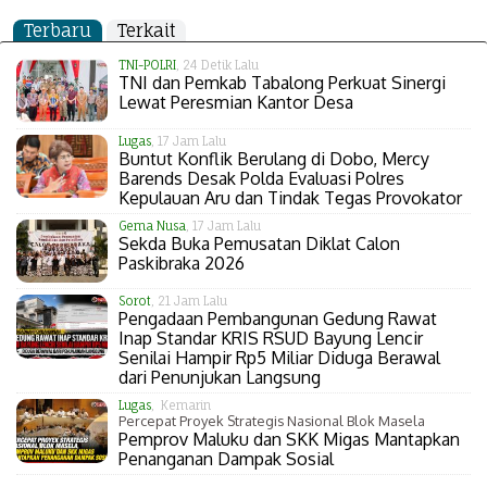
Terbaru
Terkait
TNI-POLRI
, 24 Detik Lalu
TNI dan Pemkab Tabalong Perkuat Sinergi
Lewat Peresmian Kantor Desa
Lugas
, 17 Jam Lalu
Buntut Konflik Berulang di Dobo, Mercy
Barends Desak Polda Evaluasi Polres
Kepulauan Aru dan Tindak Tegas Provokator
Gema Nusa
, 17 Jam Lalu
Sekda Buka Pemusatan Diklat Calon
Paskibraka 2026
Sorot
, 21 Jam Lalu
Pengadaan Pembangunan Gedung Rawat
Inap Standar KRIS RSUD Bayung Lencir
Senilai Hampir Rp5 Miliar Diduga Berawal
dari Penunjukan Langsung
Lugas
, Kemarin
Percepat Proyek Strategis Nasional Blok Masela
Pemprov Maluku dan SKK Migas Mantapkan
Penanganan Dampak Sosial