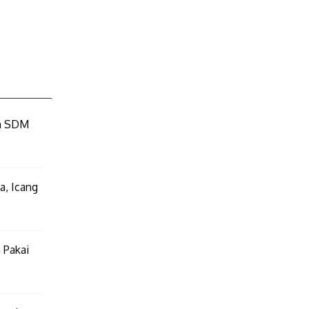
an SDM
a, Icang
 Pakai