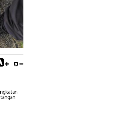
angkatan
atangan