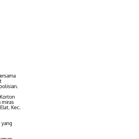
bersama
t
olisian.
 Korton
n miras
Elat, Kec.
i yang