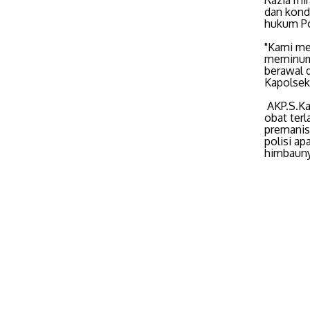
Razia mi
dan kond
hukum Po
"Kami me
meminum 
berawal d
Kapolsek
AKP.S.Ka
obat terl
premanis
polisi ap
himbauny