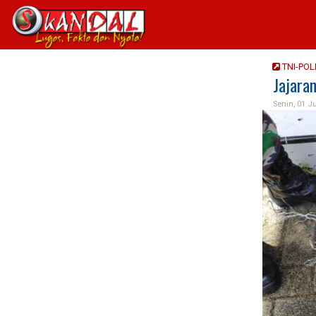
TNI-POL
Jajara
Senin, 01 J