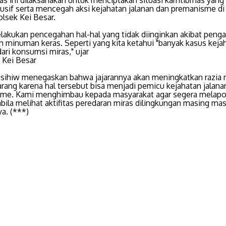
ras ini dilaksanakan untuk menciptakan situasi kamtibmas yan
usif serta mencegah aksi kejahatan jalanan dan premanisme di
lsek Kei Besar.
lakukan pencegahan hal-hal yang tidak diinginkan akibat penga
minuman keras. Seperti yang kita ketahui "banyak kasus keja
ari konsumsi miras," ujar
 Kei Besar
sihiw menegaskan bahwa jajarannya akan meningkatkan razia 
arang karena hal tersebut bisa menjadi pemicu kejahatan jalana
me. Kami menghimbau kepada masyarakat agar segera melapo
abila melihat aktifitas peredaran miras dilingkungan masing mas
a. (***)