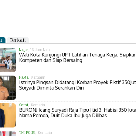
u
Terkait
Lugas
, 16 Jam Lalu
Wali Kota Kunjungi UPT Latihan Tenaga Kerja, Siapk
Kompeten dan Siap Bersaing
Fakta
, Kemarin
Istrinya Pingsan Didatangi Korban Proyek Fiktif 350Jut
Suryadi Diminta Serahkan Diri
Sorot
, Kemarin
BURON! Icang Suryadi Raja Tipu Jilid 3, Habisi 350 Juta
Nama Pemda, Duit Duka Ibu Juga Dilibas
TNI-POLRI
, Kemarin