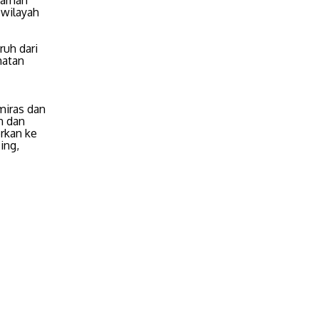
g aman
 wilayah
ruh dari
hatan
miras dan
n dan
rkan ke
ing,