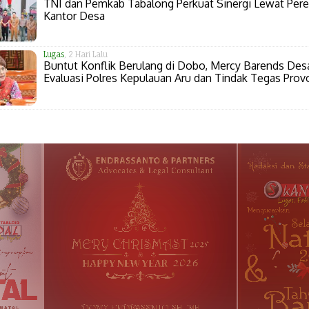
TNI dan Pemkab Tabalong Perkuat Sinergi Lewat Per
Kantor Desa
Lugas
, 2 Hari Lalu
Buntut Konflik Berulang di Dobo, Mercy Barends Des
Evaluasi Polres Kepulauan Aru dan Tindak Tegas Prov