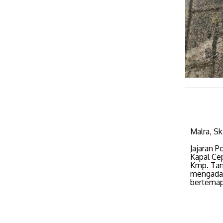
Malra, S
Jajaran 
Kapal Ce
Kmp. Tan
mengadak
bertemapa