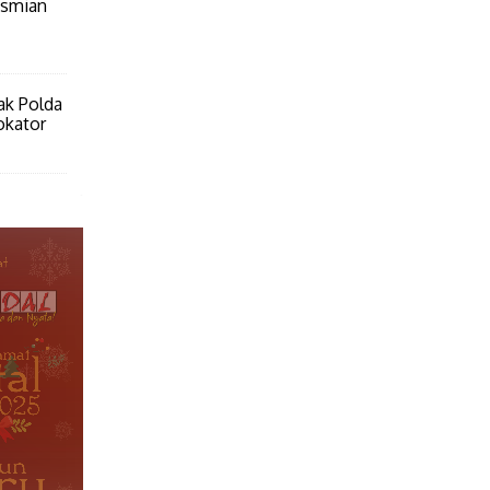
esmian
ak Polda
okator