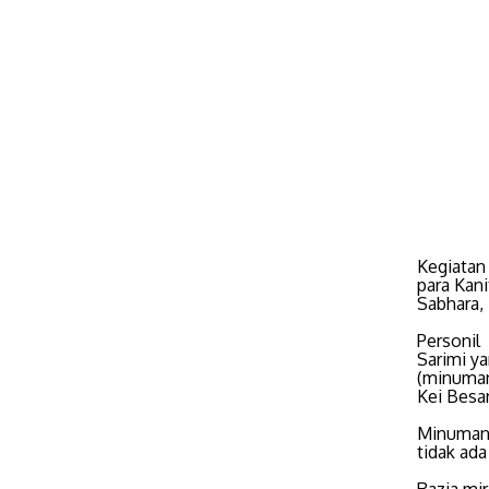
Kegiatan
para Kani
Sabhara,
Personil
Sarimi ya
(minuman 
Kei Besar
Minuman 
tidak ad