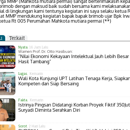
ga MMP (Mahkota mutiara permai) sangat berterimakasih kep
 brimob dengan maksud baik sudah bersama kami melaksanakan
ial di lingkungan kami tentunya kegiatan ini saya selaku ketua 
at MMP mendukung kegiatan bapak bapak brimob ujar Bpk Irw
etua Rt 005 Perumahan Mahkota mutiara permai (**)
u
Terkait
Nyata
, 16 Jam Lalu
Wamen Prof. Dr. Otto Hasibuan:
“Nilai Ekonomi Kekayaan Intelektual Jauh Lebih Besar 
Hasil Tambang”
Lugas
, Kemarin
Wali Kota Kunjungi UPT Latihan Tenaga Kerja, Siapk
Kompeten dan Siap Bersaing
Fakta
, Kemarin
Istrinya Pingsan Didatangi Korban Proyek Fiktif 350Jut
Suryadi Diminta Serahkan Diri
Sorot
, 2 Hari Lalu