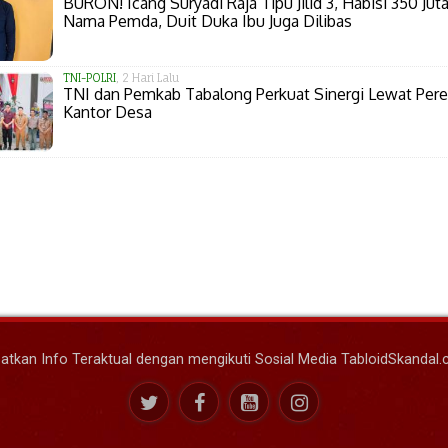
BURON! Icang Suryadi Raja Tipu Jilid 3, Habisi 350 Juta
Nama Pemda, Duit Duka Ibu Juga Dilibas
TNI-POLRI
, 2 Hari Lalu
TNI dan Pemkab Tabalong Perkuat Sinergi Lewat Per
Kantor Desa
atkan Info Teraktual dengan mengikuti Sosial Media TabloidSkandal