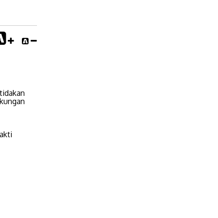
tidakan
gkungan
akti