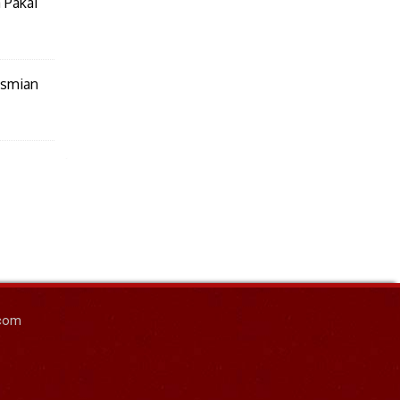
 Pakai
esmian
.com