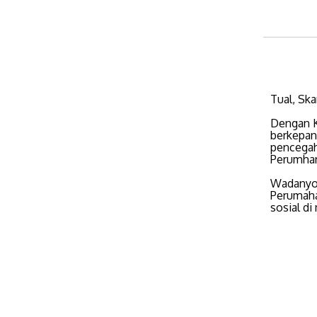
Tual, Ska
Dengan Ko
berkepan
pencegah
Perumhan
Wadanyon
Perumaha
sosial d