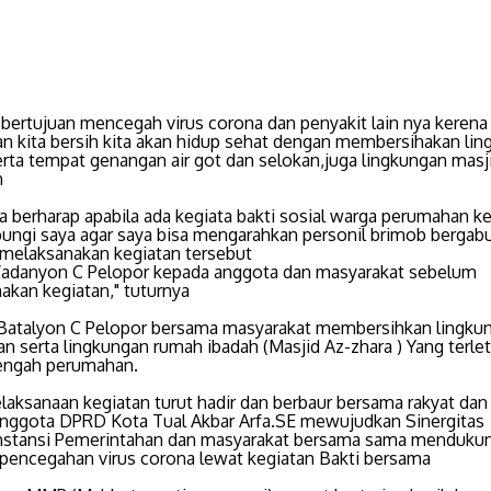
bertujuan mencegah virus corona dan penyakit lain nya kerena 
an kita bersih kita akan hidup sehat dengan membersihakan li
erta tempat genangan air got dan selokan,juga lingkungan masj
n
a berharap apabila ada kegiata bakti sosial warga perumahan k
ngi saya agar saya bisa mengarahkan personil brimob bergab
melaksanakan kegiatan tersebut
adanyon C Pelopor kepada anggota dan masyarakat sebelum
akan kegiatan," tuturnya
 Batalyon C Pelopor bersama masyarakat membersihkan lingku
 serta lingkungan rumah ibadah (Masjid Az-zhara ) Yang terlet
engah perumahan.
laksanaan kegiatan turut hadir dan berbaur bersama rakyat dan
nggota DPRD Kota Tual Akbar Arfa.SE mewujudkan Sinergitas
nstansi Pemerintahan dan masyarakat bersama sama menduku
 pencegahan virus corona lewat kegiatan Bakti bersama