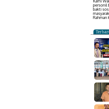
Kami War
personil
bakti sos
masyarak
Rahman k
Terbar