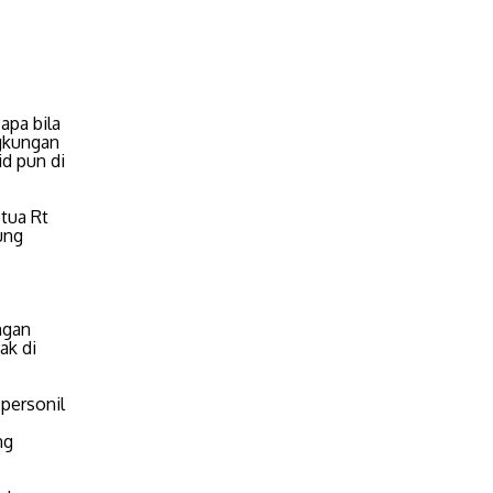
apa bila
ngkungan
id pun di
etua Rt
ung
ngan
ak di
 personil
ng