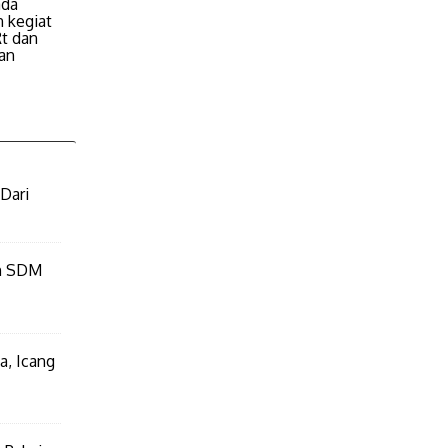
ada
 kegiat
Rt dan
an
Dari
an SDM
a, Icang