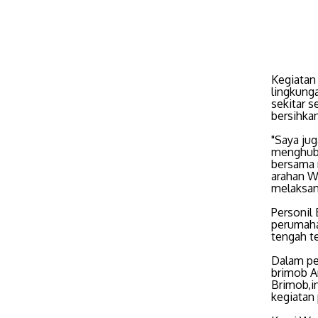
Kegiatan 
lingkung
sekitar s
bersihka
"Saya jug
menghubu
bersama 
arahan W
melaksan
Personil
perumahan
tengah t
Dalam pe
brimob A
Brimob,i
kegiatan