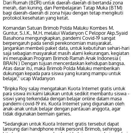
Dari Rumah (BDR) untuk daerah-daerah di bertanda zona
merah, dan kuning, dan Pembelajaran Tatap Muka (BTM)
bagi daerah-daerah di zona hijau dengan tetap mengikuti
protokol kesehatan yang ketat.
Komandan Satuan Brimob Polda Maluku Kombes M.
Guntur, S.I.K., M.H. melalui Wadanyon C Pelopor Akp.Syaid
Basahona mengungkapkan, pandemi Covid-19 sangat
berpengaruh pada sendi perekonomian masyarakat.
Jangankan membeli paket data, untuk kebutuhan sehari-hari
saja sebagian masyarakat masih alami kekurangan. kegiatan
ini merupakan Program Brimob Ramah Anak Indonesia (
BRAIN ) Dengan tujuan mencerdaskan kehidupan bangsa.
Atas dasar itu, maka Brimob Polda Maluku memberikan
dukungan kepada para siswa yang kurang mampu untuk
belajar,” ucap Wadanyon
"Bripka Roy salay mengatakan Kuota Internet gratis untuk
para siswa ini kami lakukan untuk sedikit membantu siswa -
siswi yang terkendala dengan belajar online dalam masa
pandemi covid-19 ini. Kuota Internet yang digunakan oleh
anak-anak untuk belajar dengan pantauan anggota, agar
tidak digunakan bermain games.
"Sedangkan untuk Kuota Internet gratis tersebut dapat
lansung dari handphone milik personil Brimob, sehingga