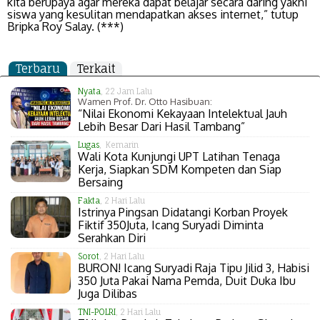
kita berupaya agar mereka dapat belajar secara daring yakni
siswa yang kesulitan mendapatkan akses internet,” tutup
Bripka Roy Salay. (***)
Terbaru
Terkait
Nyata
, 22 Jam Lalu
Wamen Prof. Dr. Otto Hasibuan:
“Nilai Ekonomi Kekayaan Intelektual Jauh
Lebih Besar Dari Hasil Tambang”
Lugas
, Kemarin
Wali Kota Kunjungi UPT Latihan Tenaga
Kerja, Siapkan SDM Kompeten dan Siap
Bersaing
Fakta
, 2 Hari Lalu
Istrinya Pingsan Didatangi Korban Proyek
Fiktif 350Juta, Icang Suryadi Diminta
Serahkan Diri
Sorot
, 2 Hari Lalu
BURON! Icang Suryadi Raja Tipu Jilid 3, Habisi
350 Juta Pakai Nama Pemda, Duit Duka Ibu
Juga Dilibas
TNI-POLRI
, 2 Hari Lalu