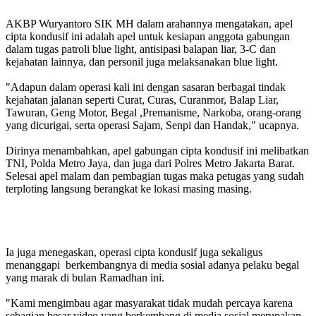
AKBP Wuryantoro SIK MH dalam arahannya mengatakan, apel
cipta kondusif ini adalah apel untuk kesiapan anggota gabungan
dalam tugas patroli blue light, antisipasi balapan liar, 3-C dan
kejahatan lainnya, dan personil juga melaksanakan blue light.
"Adapun dalam operasi kali ini dengan sasaran berbagai tindak
kejahatan jalanan seperti Curat, Curas, Curanmor, Balap Liar,
Tawuran, Geng Motor, Begal ,Premanisme, Narkoba, orang-orang
yang dicurigai, serta operasi Sajam, Senpi dan Handak," ucapnya.
Dirinya menambahkan, apel gabungan cipta kondusif ini melibatkan
TNI, Polda Metro Jaya, dan juga dari Polres Metro Jakarta Barat.
Selesai apel malam dan pembagian tugas maka petugas yang sudah
terploting langsung berangkat ke lokasi masing masing.
Ia juga menegaskan, operasi cipta kondusif juga sekaligus
menanggapi berkembangnya di media sosial adanya pelaku begal
yang marak di bulan Ramadhan ini.
"Kami mengimbau agar masyarakat tidak mudah percaya karena
sebagian besar video yang berkembang di media sosial merupakan