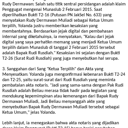
Rudy Dermawan: Salah satu titik sentral persidangan adalah klaim
Penggugat mengenai Munaslub 2 Februari 2015. Saat
diperlihatkan Bukti T2-16 (Putusan PN JakSel No. 633) yang
menyatakan Rudy Dermawan Muliadi sebagai Ketua Umum
terpilih, Yolanda justru memberikan kesaksian yang
membantahnya. Berdasarkan jejak digital dan pembahasan
internal yang diketahuinya, ia menyatakan, "Kalau dari jejak
digital yang saya perhatikn memang yang menjadi Ketua Umum
terpilih dalam Munaslub di tanggal 2 Februari 2015 tersebut
adalah Bapak Rudi Rusdiah." Kesaksian ini sejalan dengan Bukti
T2-26 (Surat Rudi Rusdiah) yang juga menyebutkan hal serupa.
3. Sanggahan dari Sang "Ketua Terpilih" dan Akta yang
Menyesatkan: Yolanda juga mengonfirmasi kebenaran Bukti T2-24
dan T2-25, yaitu surat-surat dari Rudi Rusdiah yang meminta
pembatalan akta notaris. "Jadi yang sama-sama dengan Pak Rudi
Rusdiah adalah Beliau merasa tidak hadir pada kegiatan yang
mendukung kepemimpinan atau kemenangan dari Bapak Rudy
Dermawan Muliadi, Jadi Beliau menyanggah akte yang
menyebutkan Bapak Rudy Dermawan Muliadi tersebut sebagai
Ketua Umum," jelas Yolanda.
Lebih lanjut, ia menegaskan bahwa akta notaris yang dijadikan