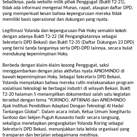
Sebaliknya, pada website milik pihak Penggugat (Bukti T2-21),
tidak ada informasi mengenai Munas, rapat, ataupun daftar DPD,
yang memperkuat kesan bahwa kepengurusan mereka tidak
memiliki basis operasional dan dukungan yang nyata.
Legitimasi Yolanda dan kepengurusan Pak Hoky semakin kokoh
dengan adanya Bukti T2-22 (SK Pengangkatannya sebagai
Sekretaris DPD Bekasi) dan Bukti T2-35 (Daftar Dukungan 23 DPD)
yang berisi tanda tangannya serta DPD-DPD lainnya, secara bulat
mendukung kepemimpinan Hoky.
Berbeda dengan klaim-klaim kosong Penggugat, saksi
menggambarkan dengan jelas aktivitas nyata APKOMINDO di
bawah kepemimpinan Hoky. Sebagai Sekretaris DPD Bekasi,
Yolanda menyatakan bahwa mereka rutin melaksanakan program
sosialisasi teknologi ke berbagai industri di wilayah Bekasi. Bukti
T2-20 halaman 5 menampilkan dokumentasi salah satu kegiatan
tersebut dengan tema "YORINDO, APTIKNAS dan APKOMINDO
Ajak Institusi Pendidikan Adaptasi Dengan Teknologi AI Hadai
Tantangan Global". Dalam acara inilah, Ketua Umum Soegiharto
Santoso dan Sekjen Puguh Kuswanto hadir secara langsung,
sekaligus menetapkan pengangkatan Yolanda Roring sebagai
Sekretaris DPD Bekasi, menunjukkan tata kelola organisasi yang
transparan dan berjalan sebagaimana mestinya.