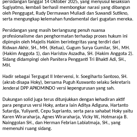
persidangan tanggal 14 Oktober 2025, yang menyusul kesaksian
Sugiyatmo, kembali berhasil membongkar narasi yang dibangun
oleh Penggugat, Rudy Dermawan Muliadi dan Suwandi Sutikno,
serta mengungkap kelemahan fundamental dari gugatan mereka.
Persidangan yang masih berlangsung penuh nuansa
profesionalisme dan penghormatan terhadap proses hukum ini
dipimpin oleh Majelis Hakim berintegritas yang terdiri dari
Ridwan Akhir, SH., MH. (Ketua), Gugum Surya Gumilar, SH., MH.
(Hakim Anggota 1), dan Haristov Aszadha, SH. (Hakim Anggota 2).
Sidang didampingi oleh Panitera Pengganti Tri Bhakti Adi, SH.,
MH.
Hadir sebagai Tergugat II Intervensi, Ir. Soegiharto Santoso, SH.
(akrab disapa Hoky), bersama Puguh Kuswanto selaku Sekretaris
Jenderal DPP APKOMINDO versi kepengurusan yang sah.
Dukungan solid juga terus ditunjukkan dengan kehadiran aktif
para pengurus versi Hoky, antara lain Aditya Adiguna, Hartanto
Sutardja, Yuliyanti, Cepu Suprianto, serta para sahabat Hoky yaitu
Karen Wiraraharja, Agnes Wiraraharja, Vicky W., Hotmaraja B.
Nainggolan SH., dan Herman Febrian Labiatmaja, SH., yang
memenuhi ruang sidang.