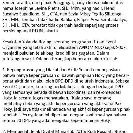
Sementara itu, dari pihak Penggugat, hanya kuasa hukum atas
nama Josephine Levina Pietra, SH., MKn. yang hadir. Hendi
Sucahyo Supadiono, SH., CTA, dan Seyla Missy Togito Silitonga,
SH., MH., kembali tidak hadir. Bahkan, Filipus Arya Sembadastyo,
SH., MH., CTA, tercatat tidak pernah hadir sepanjang proses
persidangan di PTUN Jakarta.
Kesaksian Yolanda Roring, seorang pengusaha IT dan Event
Organizer yang telah aktif di ekosistem APKOMINDO sejak 2007,
menjadi pukulan telak bagi kredibilitas gugatan. Dalam
keterangan saksi Yolanda terungkap beberapa fakta krusial:
1. Kepengurusan yang Diakui dan Aktif: Yolanda menegaskan
bahwa hanya kepengurusan di bawah pimpinan Hoky yang benar-
benar aktif dan diakui oleh DPD-DPD di seluruh Indonesia. Sebagai
Event Organizer, ia sering berkolaborasi dengan berbagai DPD
yang semuanya berada di bawah koordinasi dan rekomendasi
Hoky. Ia secara tegas menyatakan, "Kalau saya memang
melihatnya lebih yang aktif kepengurusan yang aktif ya di Pak
Hoky, jadi saya tidak melihat ada yang aktif di kepengurusan pihak
sebelah." Pernyataan ini diperkuat dengan konfirmasinya bahwa
semua 23 DPD yang ada mengakui kepemimpinan Hoky.
2. Membedah Jejak Digital Munaslub 2015: Rudi Rusdiah, Bukan