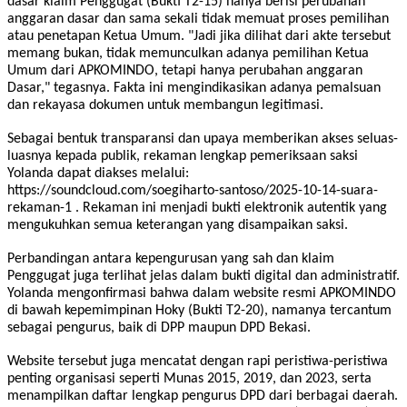
dasar klaim Penggugat (Bukti T2-15) hanya berisi perubahan
anggaran dasar dan sama sekali tidak memuat proses pemilihan
atau penetapan Ketua Umum. "Jadi jika dilihat dari akte tersebut
memang bukan, tidak memunculkan adanya pemilihan Ketua
Umum dari APKOMINDO, tetapi hanya perubahan anggaran
Dasar," tegasnya. Fakta ini mengindikasikan adanya pemalsuan
dan rekayasa dokumen untuk membangun legitimasi.
Sebagai bentuk transparansi dan upaya memberikan akses seluas-
luasnya kepada publik, rekaman lengkap pemeriksaan saksi
Yolanda dapat diakses melalui:
https://soundcloud.com/soegiharto-santoso/2025-10-14-suara-
rekaman-1 . Rekaman ini menjadi bukti elektronik autentik yang
mengukuhkan semua keterangan yang disampaikan saksi.
Perbandingan antara kepengurusan yang sah dan klaim
Penggugat juga terlihat jelas dalam bukti digital dan administratif.
Yolanda mengonfirmasi bahwa dalam website resmi APKOMINDO
di bawah kepemimpinan Hoky (Bukti T2-20), namanya tercantum
sebagai pengurus, baik di DPP maupun DPD Bekasi.
Website tersebut juga mencatat dengan rapi peristiwa-peristiwa
penting organisasi seperti Munas 2015, 2019, dan 2023, serta
menampilkan daftar lengkap pengurus DPD dari berbagai daerah.