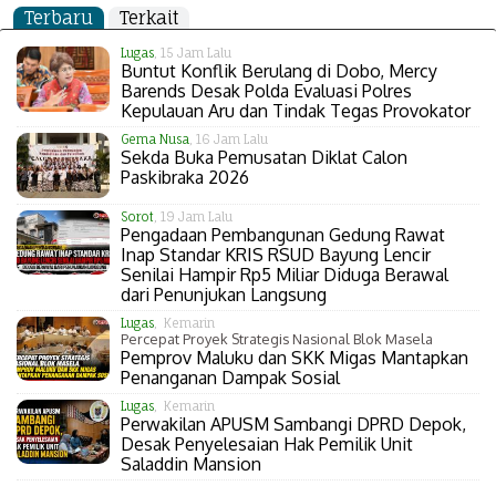
Terbaru
Terkait
Lugas
, 15 Jam Lalu
Buntut Konflik Berulang di Dobo, Mercy
Barends Desak Polda Evaluasi Polres
Kepulauan Aru dan Tindak Tegas Provokator
Gema Nusa
, 16 Jam Lalu
Sekda Buka Pemusatan Diklat Calon
Paskibraka 2026
Sorot
, 19 Jam Lalu
Pengadaan Pembangunan Gedung Rawat
Inap Standar KRIS RSUD Bayung Lencir
Senilai Hampir Rp5 Miliar Diduga Berawal
dari Penunjukan Langsung
Lugas
, Kemarin
Percepat Proyek Strategis Nasional Blok Masela
Pemprov Maluku dan SKK Migas Mantapkan
Penanganan Dampak Sosial
Lugas
, Kemarin
Perwakilan APUSM Sambangi DPRD Depok,
Desak Penyelesaian Hak Pemilik Unit
Saladdin Mansion