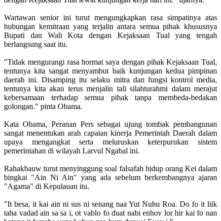
Wartawan senior ini turut mengungkapkan rasa simpatinya atas
hubungan kemitraan yang terjalin antara semua pihak khususnya
Bupati dan Wali Kota dengan Kejaksaan Tual yang tengah
berlangsung saat itu.
"Tidak mengurangi rasa hormat saya dengan pihak Kejaksaan Tual,
tentunya kita sangat menyambut baik kunjungan kedua pimpinan
daerah ini. Disamping itu selaku mitra dan fungsi kontrol media,
tentunya kita akan terus menjalin tali silahturahmi dalam merajut
kebersamaan terhadap semua pihak tanpa membeda-bedakan
golongan." pinta Obama.
Kata Obama, Peranan Pers sebagai ujung tombak pembangunan
sangat menentukan arah capaian kinerja Pemerintah Daerah dalam
upaya mengangkat serta meluruskan keterpurukan sistem
pemerintahan di wilayah Larvul Ngabal ini.
Rahakbauw turut menyinggung soal falsafah hidup orang Kei dalam
bingkai "Ain Ni Ain" yang ada sebelum berkembangnya ajaran
"Agama" di Kepulauan itu.
"It besa, it kai ain ni sus ni senang naa Yut Nuhu Roa. Do fo it liik
taha vadad ain sa sa i, ot vablo fo duat nabi enhov lor hir kai fo nan