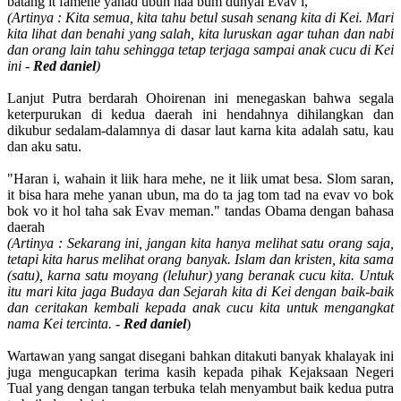
batang it famehe yanad ubun naa bum dunyai Evav i,"
(Artinya : Kita semua, kita tahu betul susah senang kita di Kei. Mari
kita lihat dan benahi yang salah, kita luruskan agar tuhan dan nabi
dan orang lain tahu sehingga tetap terjaga sampai anak cucu di Kei
ini -
Red daniel
)
Lanjut Putra berdarah Ohoirenan ini menegaskan bahwa segala
keterpurukan di kedua daerah ini hendahnya dihilangkan dan
dikubur sedalam-dalamnya di dasar laut karna kita adalah satu, kau
dan aku satu.
"Haran i, wahain it liik hara mehe, ne it liik umat besa. Slom saran,
it bisa hara mehe yanan ubun, ma do ta jag tom tad na evav vo bok
bok vo it hol taha sak Evav meman." tandas Obama dengan bahasa
daerah
(Artinya : Sekarang ini, jangan kita hanya melihat satu orang saja,
tetapi kita harus melihat orang banyak. Islam dan kristen, kita sama
(satu), karna satu moyang (leluhur) yang beranak cucu kita. Untuk
itu mari kita jaga Budaya dan Sejarah kita di Kei dengan baik-baik
dan ceritakan kembali kepada anak cucu kita untuk mengangkat
nama Kei tercinta. -
Red daniel
)
Wartawan yang sangat disegani bahkan ditakuti banyak khalayak ini
juga mengucapkan terima kasih kepada pihak Kejaksaan Negeri
Tual yang dengan tangan terbuka telah menyambut baik kedua putra