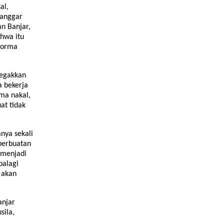
al,
langgar
n Banjar,
ahwa itu
norma
negakkan
a bekerja
ma nakal,
at tidak
nya sekali
 perbuatan
k menjadi
palagi
 akan
anjar
sila,