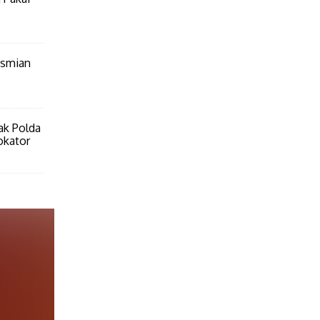
esmian
ak Polda
okator