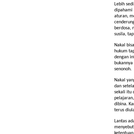
Lebih sed
dipahami 
aturan, m
cenderung
berdosa, 
susila, tap
Nakal bis
hukum tap
dengan in
bukannya 
senonoh.
Nakal yan
dan setel
sekali itu
pelajaran
dibina. K
terus diu
Lantas ad
menyebu
ketentua