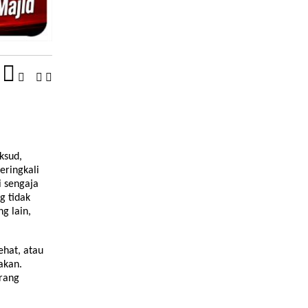
ksud,
eringkali
i sengaja
g tidak
ng lain,
ehat, atau
akan.
urang