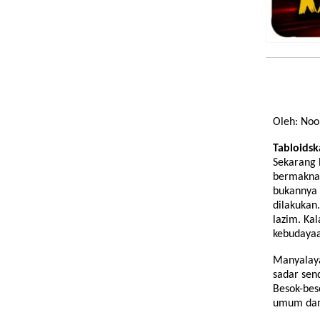
Oleh: Noo
Tabloidsk
Sekarang 
bermakna 
bukannya 
dilakukan
lazim. Kal
kebudaya
Manyalaya
sadar sen
Besok-bes
umum dan