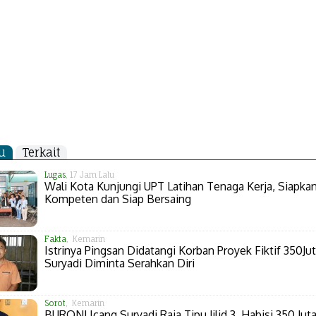
u
Terkait
Lugas
, 17 Jam Lalu
Wali Kota Kunjungi UPT Latihan Tenaga Kerja, Siapk
Kompeten dan Siap Bersaing
Fakta
, Kemarin
Istrinya Pingsan Didatangi Korban Proyek Fiktif 350Jut
Suryadi Diminta Serahkan Diri
Sorot
, Kemarin
BURON! Icang Suryadi Raja Tipu Jilid 3, Habisi 350 Juta