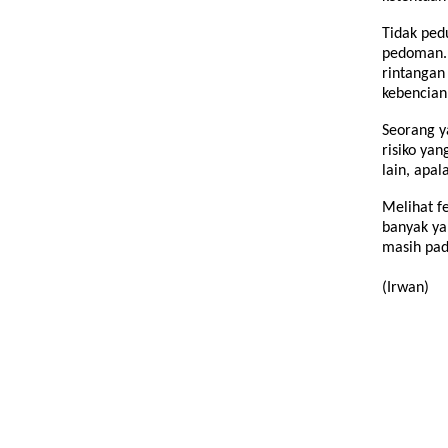
Tidak ped
pedoman. 
rintangan
kebencian
Seorang y
risiko ya
lain, apa
Melihat f
banyak ya
masih pad
(Irwan)