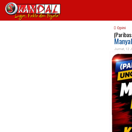
Opini
(Paribas
Manyal
Jumat, 12 J