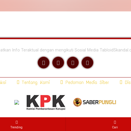
atkan Info Teraktual dengan mengikuti Sosial Media TabloidSkandal
ksi
Tentang Kami
Pedoman Media Siber
Dis
Trending
Cari