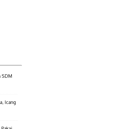
an SDM
a, Icang
 Pakai