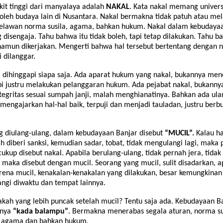
ikit tinggi dari manyalaya adalah
NAKAL
. Kata nakal memang univers
oleh budaya lain di Nusantara. Nakal bermakna tidak patuh atau me
elawan norma susila, agama, bahkan hukum. Nakal dalam kebudayaa
 disengaja. Tahu bahwa itu tidak boleh, tapi tetap dilakukan. Tahu b
namun dikerjakan. Mengerti bahwa hal tersebut bertentang dengan 
i dilanggar.
a dihinggapi siapa saja. Ada aparat hukum yang nakal, bukannya me
i justru melakukan pelanggaran hukum. Ada pejabat nakal, bukanny
tegritas sesuai sumpah janji, malah menghianatinya. Bahkan ada ula
mengajarkan hal-hal baik, terpuji dan menjadi tauladan, justru berbu
g diulang-ulang, dalam kebudayaan Banjar disebut
“MUCIL”.
Kalau ha
ah diberi sanksi, kemudian sadar, tobat, tidak mengulangi lagi, maka
 cukup disebut nakal. Apabila berulang-ulang, tidak pernah jera, tida
, maka disebut dengan mucil. Seorang yang mucil, sulit disadarkan, a
arena mucil, kenakalan-kenakalan yang dilakukan, besar kemungkinan
langi diwaktu dan tempat lainnya.
akah yang lebih puncak setelah mucil? Tentu saja ada. Kebudayaan B
tnya
“kada balampu”
. Bermakna menerabas segala aturan, norma su
n agama dan bahkan hukum.