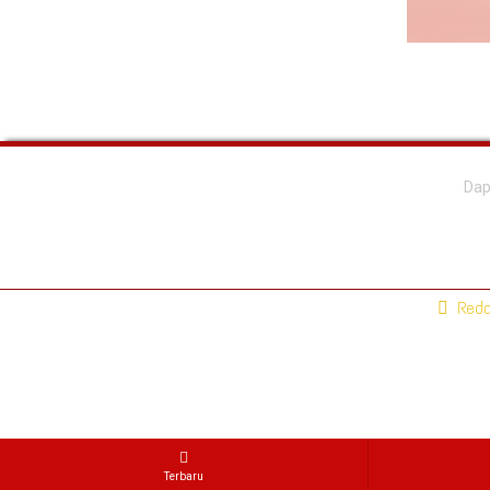
Dap
Reda
Terbaru