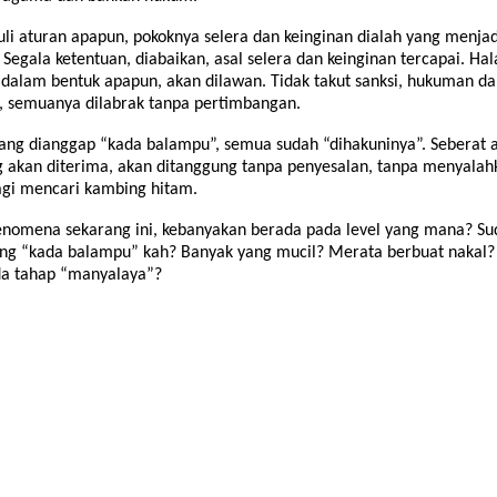
uli aturan apapun, pokoknya selera dan keinginan dialah yang menjad
Segala ketentuan, diabaikan, asal selera dan keinginan tercapai. Ha
 dalam bentuk apapun, akan dilawan. Tidak takut sanksi, hukuman d
, semuanya dilabrak tanpa pertimbangan.
ang dianggap “kada balampu”, semua sudah “dihakuninya”. Seberat 
ng akan diterima, akan ditanggung tanpa penyesalan, tanpa menyala
lagi mencari kambing hitam.
enomena sekarang ini, kebanyakan berada pada level yang mana? Su
ng “kada balampu” kah? Banyak yang mucil? Merata berbuat nakal?
a tahap “manyalaya”?