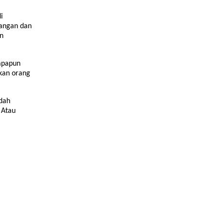
i
langan dan
an
apapun
hkan orang
dah
 Atau