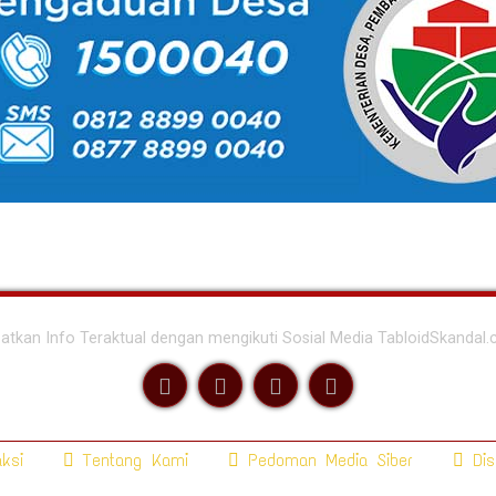
atkan Info Teraktual dengan mengikuti Sosial Media TabloidSkandal
ksi
Tentang Kami
Pedoman Media Siber
Dis