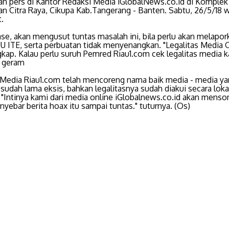
an pers di Kantor Redaksi Media iGlobalNews.co.id di Komplek
n Citra Raya, Cikupa Kab.Tangerang - Banten. Sabtu, 26/5/18 
.
se, akan mengusut tuntas masalah ini, bila perlu akan melapor
U ITE, serta perbuatan tidak menyenangkan. "Legalitas Media 
kap. Kalau perlu suruh Pemred Riau1.com cek legalitas media k
a geram
 Media Riau1.com telah mencoreng nama baik media - media y
udah lama eksis, bahkan legalitasnya sudah diakui secara lok
, "Intinya kami dari media online iGlobalnews.co.id akan mens
yebar berita hoax itu sampai tuntas." tuturnya. (Os)