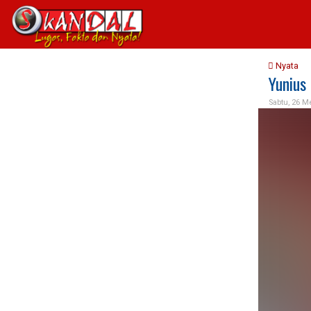
Nyata
Yunius
Sabtu, 26 M