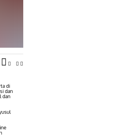
ta di
si dan
l dan
yusul
ine
n