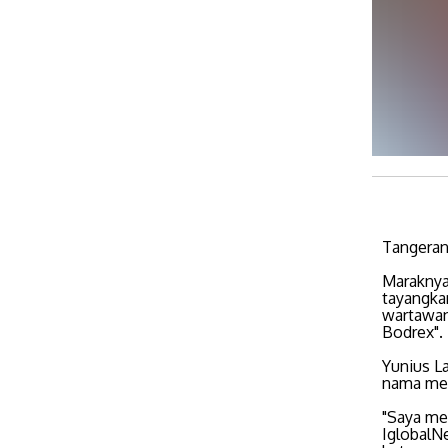
Tangeran
Maraknya 
tayangka
wartawan
Bodrex".
Yunius L
nama med
"Saya me
IglobalN