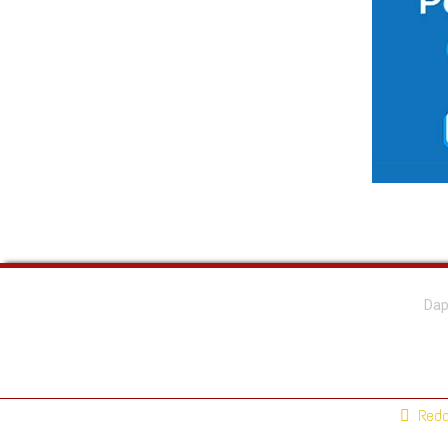
Dap
Reda