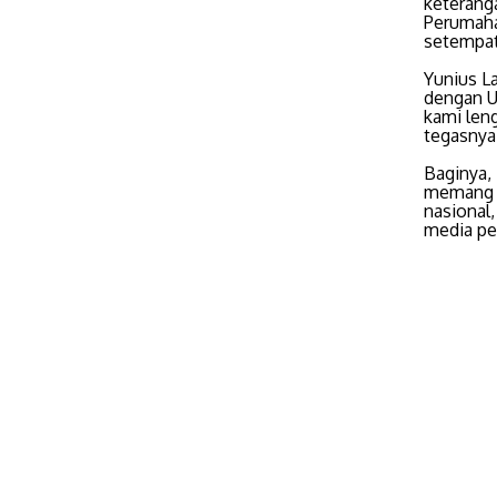
keterang
Perumaha
setempat
Yunius La
dengan U
kami leng
tegasny
Baginya,
memang s
nasional
media pen