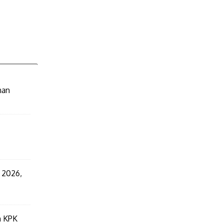
nan
 2026,
n KPK