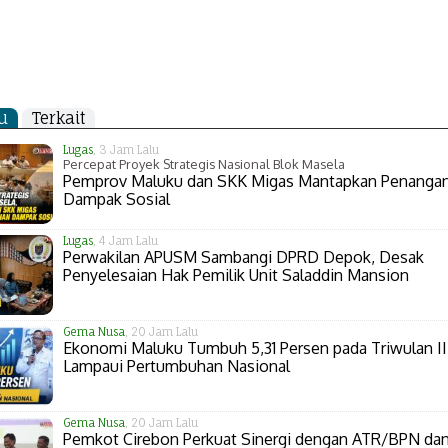
u
Terkait
Lugas
, 3 Jam Lalu
Percepat Proyek Strategis Nasional Blok Masela
Pemprov Maluku dan SKK Migas Mantapkan Penanga
Dampak Sosial
Lugas
, 4 Jam Lalu
Perwakilan APUSM Sambangi DPRD Depok, Desak
Penyelesaian Hak Pemilik Unit Saladdin Mansion
Gema Nusa
, 20 Jam Lalu
Ekonomi Maluku Tumbuh 5,31 Persen pada Triwulan II
Lampaui Pertumbuhan Nasional
Gema Nusa
, 20 Jam Lalu
Pemkot Cirebon Perkuat Sinergi dengan ATR/BPN da