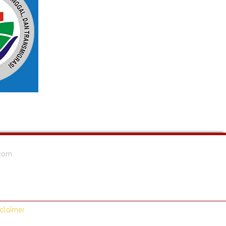
.com
claimer