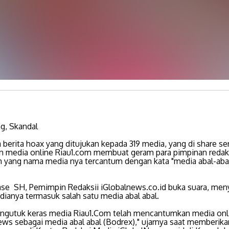
g, Skandal
berita hoax yang ditujukan kepada 319 media, yang di share ser
n media online Riau1.com membuat geram para pimpinan redak
 yang nama media nya tercantum dengan kata "media abal-aba
ase SH, Pemimpin Redaksii iGlobalnews.co.id buka suara, men
ianya termasuk salah satu media abal abal.
ngutuk keras media Riau1.Com telah mencantumkan media onl
ews sebagai media abal abal (Bodrex)," ujarnya saat memberika