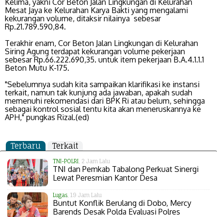
Kelima, yakni Cor Beton Jalan Lingkungan di Kelurahan
Mesat Jaya ke Kelurahan Karya Bakti yang mengalami
kekurangan volume, ditaksir nilainya sebesar
Rp.21.789.590,84.
Terakhir enam, Cor Beton Jalan Lingkungan di Kelurahan
Siring Agung terdapat kekurangan volume pekerjaan
sebesar Rp.66.222.690,35. untuk item pekerjaan B.A.4.1.1.1
Beton Mutu K-175.
"Sebelumnya sudah kita sampaikan klarifikasi ke instansi
terkait, namun tak kunjung ada jawaban, apakah sudah
memenuhi rekomendasi dari BPK Ri atau belum, sehingga
sebagai kontrol sosial tentu kita akan meneruskannya ke
APH," pungkas Rizal.(ed)
Terbaru
Terkait
TNI-POLRI
, 2 Jam Lalu
TNI dan Pemkab Tabalong Perkuat Sinergi
Lewat Peresmian Kantor Desa
Lugas
, 19 Jam Lalu
Buntut Konflik Berulang di Dobo, Mercy
Barends Desak Polda Evaluasi Polres